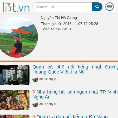
T
o
g
Nguyễn Thị Hà Giang
g
Tham gia từ: 2016-11-07 12:25:28
l
Tổng số bài viết: 4
e
n
a
v
i
g
a
Quán cà phê nổi tiếng nhất đườn
t
Hoàng Quốc Việt, Hà Nội
i
o
50
0
n
5
Nhà hàng hải sản ngon nhất TP. Vinh
Nghệ An
37
0
5
Quán trà đạo nổi tiếng ở Đà Nẵng