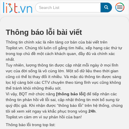
T
o
g
g
l
Thông báo lỗi bài viết
e
n
Thông tin chính xác là nền tảng cơ bản của bài viết trên
a
Toplist.vn. Chúng tôi luôn cố gắng tìm hiểu, xếp hạng các thứ tự
v
trong top chủ đề một cách khách quan, đầy đủ và chính xác
i
nhất.
g
Tuy nhiên, lượng thông tin được cập nhật mỗi ngày ở mọi lĩnh
a
vực của đời sống là vô cùng lớn. Một số dữ liệu theo thời gian
t
cũng có thể bị thay đổi ít nhiều. Và mặc dù thông tin được sàng
i
lọc kỹ càng bởi các CTV chuyên theo từng lĩnh vực cũng không
o
thể tránh khỏi những thiếu sót.
n
Vì vậy, BQT mở chức năng
[thông báo lỗi]
để tiếp nhận các
thông tin phản hồi về lỗi sai, cập nhật thông tin mới bổ sung từ
quý độc giả. Khi nhận được “thông báo lỗi” trên hệ thống, chúng
tôi sẽ xem xét ngay và khắc phục trong vòng
24h
.
Toplist.vn cảm ơn vì sự phản hồi của bạn!
Thông báo lỗi trong top list: