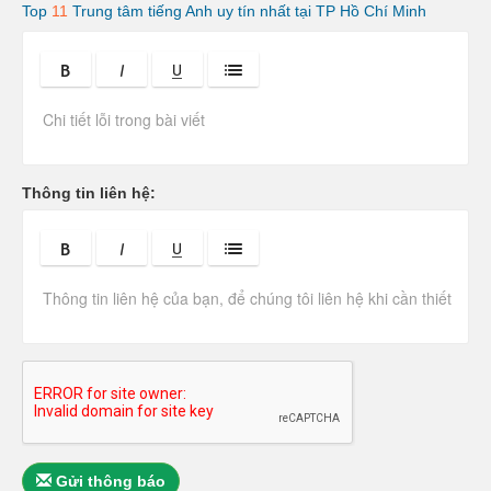
Top
11
Trung tâm tiếng Anh uy tín nhất tại TP Hồ Chí Minh
C
h
i
t
i
ế
t
Thông tin liên hệ:
l
ỗ
i
b
à
i
v
i
ế
t
:
Gửi thông báo