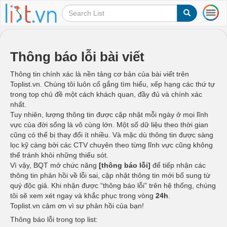
T
o
g
g
l
Thông báo lỗi bài viết
e
n
Thông tin chính xác là nền tảng cơ bản của bài viết trên
a
Toplist.vn. Chúng tôi luôn cố gắng tìm hiểu, xếp hạng các thứ tự
v
trong top chủ đề một cách khách quan, đầy đủ và chính xác
i
nhất.
g
Tuy nhiên, lượng thông tin được cập nhật mỗi ngày ở mọi lĩnh
a
vực của đời sống là vô cùng lớn. Một số dữ liệu theo thời gian
t
cũng có thể bị thay đổi ít nhiều. Và mặc dù thông tin được sàng
i
lọc kỹ càng bởi các CTV chuyên theo từng lĩnh vực cũng không
o
thể tránh khỏi những thiếu sót.
n
Vì vậy, BQT mở chức năng
[thông báo lỗi]
để tiếp nhận các
thông tin phản hồi về lỗi sai, cập nhật thông tin mới bổ sung từ
quý độc giả. Khi nhận được “thông báo lỗi” trên hệ thống, chúng
tôi sẽ xem xét ngay và khắc phục trong vòng
24h
.
Toplist.vn cảm ơn vì sự phản hồi của bạn!
Thông báo lỗi trong top list: