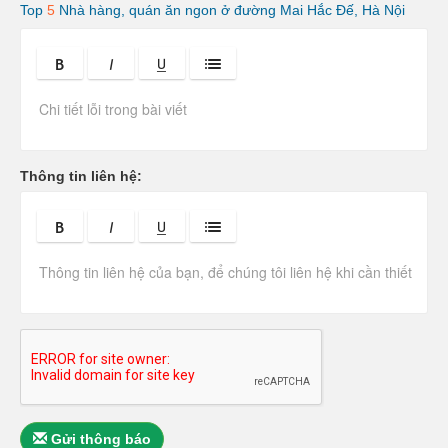
Top
5
Nhà hàng, quán ăn ngon ở đường Mai Hắc Đế, Hà Nội
C
h
i
t
i
ế
t
Thông tin liên hệ:
l
ỗ
i
b
à
i
v
i
ế
t
:
Gửi thông báo