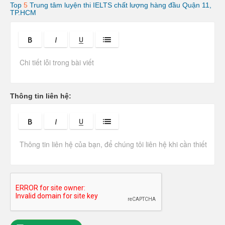
Top
5
Trung tâm luyện thi IELTS chất lượng hàng đầu Quận 11,
TP.HCM
C
h
i
t
i
ế
t
Thông tin liên hệ:
l
ỗ
i
b
à
i
v
i
ế
t
: