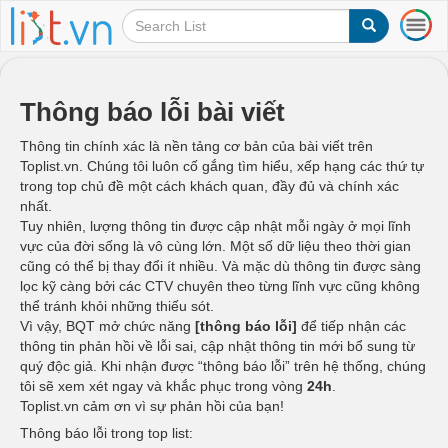
T
o
g
g
l
Thông báo lỗi bài viết
e
n
Thông tin chính xác là nền tảng cơ bản của bài viết trên
a
Toplist.vn. Chúng tôi luôn cố gắng tìm hiểu, xếp hạng các thứ tự
v
trong top chủ đề một cách khách quan, đầy đủ và chính xác
i
nhất.
g
Tuy nhiên, lượng thông tin được cập nhật mỗi ngày ở mọi lĩnh
a
vực của đời sống là vô cùng lớn. Một số dữ liệu theo thời gian
t
cũng có thể bị thay đổi ít nhiều. Và mặc dù thông tin được sàng
i
lọc kỹ càng bởi các CTV chuyên theo từng lĩnh vực cũng không
o
thể tránh khỏi những thiếu sót.
n
Vì vậy, BQT mở chức năng
[thông báo lỗi]
để tiếp nhận các
thông tin phản hồi về lỗi sai, cập nhật thông tin mới bổ sung từ
quý độc giả. Khi nhận được “thông báo lỗi” trên hệ thống, chúng
tôi sẽ xem xét ngay và khắc phục trong vòng
24h
.
Toplist.vn cảm ơn vì sự phản hồi của bạn!
Thông báo lỗi trong top list: