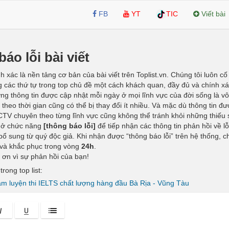
FB
YT
TIC
Viết bài
áo lỗi bài viết
h xác là nền tảng cơ bản của bài viết trên Toplist.vn. Chúng tôi luôn c
g các thứ tự trong top chủ đề một cách khách quan, đầy đủ và chính xá
ợng thông tin được cập nhật mỗi ngày ở mọi lĩnh vực của đời sống là vô
 theo thời gian cũng có thể bị thay đổi ít nhiều. Và mặc dù thông tin đ
CTV chuyên theo từng lĩnh vực cũng không thể tránh khỏi những thiếu 
mở chức năng
[thông báo lỗi]
để tiếp nhận các thông tin phản hồi về lỗ
bổ sung từ quý độc giả. Khi nhận được “thông báo lỗi” trên hệ thống, c
và khắc phục trong vòng
24h
.
m ơn vì sự phản hồi của bạn!
rong top list:
m luyện thi IELTS chất lượng hàng đầu Bà Rịa - Vũng Tàu