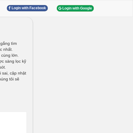
Login with Facebook
Login with Google
ố gắng tìm
c nhất.
 cùng lớn.
ược sàng lọc kỹ
sót.
i sai, cập nhật
húng tôi sẽ