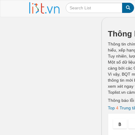
Thông b
Thông tin chín
hiểu, xếp hạn
Tuy nhiên, lư
Một số dữ liệu
càng bởi các 
Vì vậy, BQT 
thông tin mới 
xem xét ngay 
Toplist.vn cả
Thông báo lỗi t
Top
4
Trung tâ
C
h
i
t