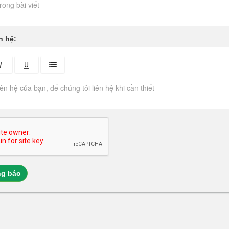
n hệ:
ng báo