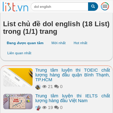
T
o
g
g
List chủ đề dol english (18 List)
l
trong (1/1) trang
e
n
a
Đang được quan tâm
Mới nhất
Hot nhất
v
i
Liên quan nhất
g
a
t
Trung tâm luyện thi TOEIC chất
i
lượng hàng đầu quận Bình Thạnh,
o
TP.HCM
n
21
0
Trung tâm luyện thi IELTS chất
lượng hàng đầu Việt Nam
19
0