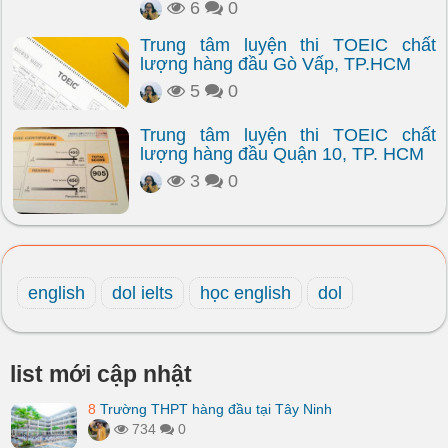
6
0
Trung tâm luyện thi TOEIC chất
lượng hàng đầu Gò Vấp, TP.HCM
5
0
Trung tâm luyện thi TOEIC chất
lượng hàng đầu Quận 10, TP. HCM
3
0
english
dol ielts
học english
dol
list mới cập nhật
8
Trường THPT hàng đầu tại Tây Ninh
734
0