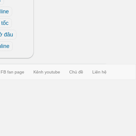
s
line
 tốc
 ở đâu
nline
FB fan page
Kênh youtube
Chủ đề
Liên hệ