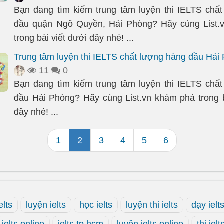
Bạn đang tìm kiếm trung tâm luyện thi IELTS chấ
đầu quận Ngô Quyền, Hải Phòng? Hãy cùng List.
trong bài viết dưới đây nhé! ...
Trung tâm luyện thi IELTS chất lượng hàng đầu Hải
11
0
Bạn đang tìm kiếm trung tâm luyện thi IELTS chấ
đầu Hải Phòng? Hãy cùng List.vn khám phá trong b
đây nhé! ...
1
2
3
4
5
6
elts
luyện ielts
học ielts
luyện thi ielts
dạy ielt