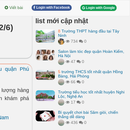
Viết bài
Login with Facebook
Login with Google
list mới cập nhật
2/6)
8
Trường THPT hàng đầu tại Tây
Ninh
734
0
Salon làm tóc đẹp quận Hoàn Kiếm,
Hà Nội
47
0
ầu quận Phú
5
trường THCS tốt nhất quận Hồng
Bàng, Hải Phòng
66
0
t lượng hàng
Trường tiểu học tốt nhất huyện Nghi
Lộc, Nghệ An
vn khám phá
17
0
Bí quyết chơi bài Sâm giỏi, chiến
thắng dễ dàng
 Nam
436
0