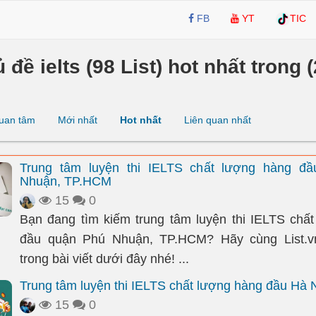
FB
YT
TIC
 đề ielts (98 List) hot nhất trong (
uan tâm
Mới nhất
Hot nhất
Liên quan nhất
Trung tâm luyện thi IELTS chất lượng hàng đ
Nhuận, TP.HCM
15
0
Bạn đang tìm kiếm trung tâm luyện thi IELTS chấ
đầu quận Phú Nhuận, TP.HCM? Hãy cùng List.
trong bài viết dưới đây nhé! ...
Trung tâm luyện thi IELTS chất lượng hàng đầu Hà
15
0