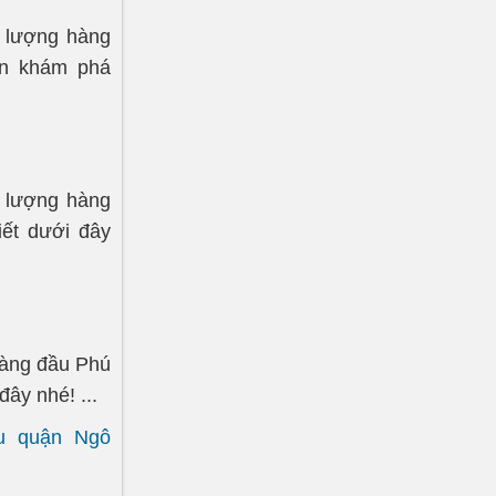
t lượng hàng
vn khám phá
t lượng hàng
iết dưới đây
hàng đầu Phú
ây nhé! ...
ầu quận Ngô