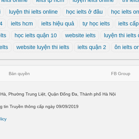
ielts online
ielts tp hcm
luyện ielts online
thi ielt
i
luyện thi ielts online
học ielts ở đâu
học ielts on
 4
ielts hcm
ielts hiệu quả
tự học ielts
ielts cấp
lts
học ielts quận 10
website ielts
luyện thi ielts
elts
website luyện thi ielts
ielts quận 2
ôn ielts o
Bản quyền
FB Group
ái Hà, Phường Trung Liệt, Quận Đống Đa, Thành phố Hà Nội
 tin Truyền thông cấp ngày 09/09/2019
licy