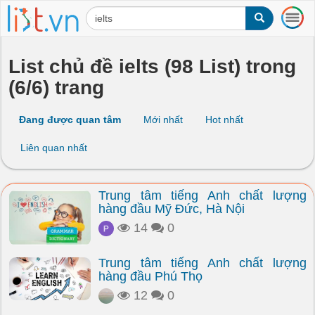
T
o
g
g
List chủ đề ielts (98 List) trong
l
(6/6) trang
e
n
a
Đang được quan tâm
Mới nhất
Hot nhất
v
i
Liên quan nhất
g
a
t
Trung tâm tiếng Anh chất lượng
i
hàng đầu Mỹ Đức, Hà Nội
o
n
14
0
Trung tâm tiếng Anh chất lượng
hàng đầu Phú Thọ
12
0