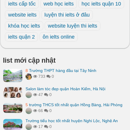
ielts cấp tốc
web học ielts
học ielts quận 10
website ielts
luyện thi ielts ở đâu
khóa học ielts
website luyện thi ielts
ielts quận 2
ôn ielts online
list mới cập nhật
8
Trường THPT hàng đầu tại Tây Ninh
733
0
Salon làm tóc đẹp quận Hoàn Kiếm, Hà Nội
47
0
5
trường THCS tốt nhất quận Hồng Bàng, Hải Phòng
66
0
Trường tiểu học tốt nhất huyện Nghi Lộc, Nghệ An
17
0