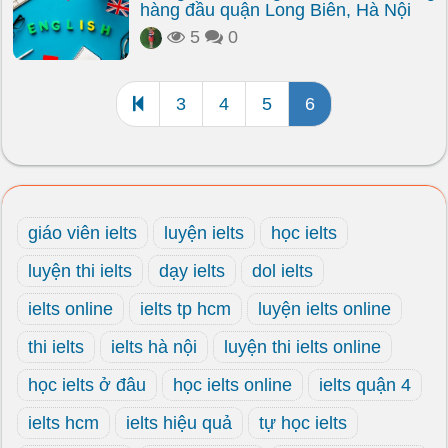
hàng đầu quận Long Biên, Hà Nội
5
0
3
4
5
6
giáo viên ielts
luyện ielts
học ielts
luyện thi ielts
dạy ielts
dol ielts
ielts online
ielts tp hcm
luyện ielts online
thi ielts
ielts hà nội
luyện thi ielts online
học ielts ở đâu
học ielts online
ielts quận 4
ielts hcm
ielts hiệu quả
tự học ielts