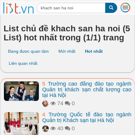
T
o
g
g
List chủ đề khach san ha noi (5
l
List) hot nhất trong (1/1) trang
e
n
a
Đang được quan tâm
Mới nhất
Hot nhất
v
i
Liên quan nhất
g
a
t
5
Trường cao đẳng đào tạo ngành
i
Quản trị khách sạn chất lượng cao
o
tại Hà Nội
n
74
0
4
Trường Quốc tế đào tạo ngành
Quản trị Khách sạn tại Hà Nội
40
0