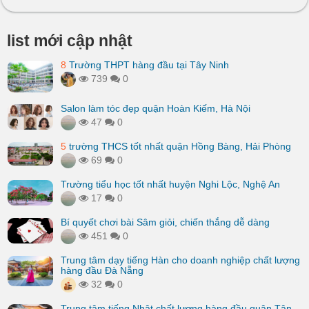
list mới cập nhật
8
Trường THPT hàng đầu tại Tây Ninh
739
0
Salon làm tóc đẹp quận Hoàn Kiếm, Hà Nội
47
0
5
trường THCS tốt nhất quận Hồng Bàng, Hải Phòng
69
0
Trường tiểu học tốt nhất huyện Nghi Lộc, Nghệ An
17
0
Bí quyết chơi bài Sâm giỏi, chiến thắng dễ dàng
451
0
Trung tâm dạy tiếng Hàn cho doanh nghiệp chất lượng
hàng đầu Đà Nẵng
32
0
Trung tâm tiếng Nhật chất lượng hàng đầu quận Tân