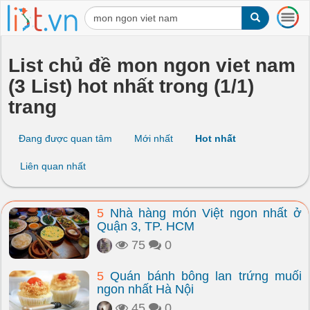
T
o
g
g
List chủ đề mon ngon viet nam
l
(3 List) hot nhất trong (1/1)
e
n
trang
a
v
i
Đang được quan tâm
Mới nhất
Hot nhất
g
a
Liên quan nhất
t
i
o
5
Nhà hàng món Việt ngon nhất ở
n
Quận 3, TP. HCM
75
0
5
Quán bánh bông lan trứng muối
ngon nhất Hà Nội
45
0