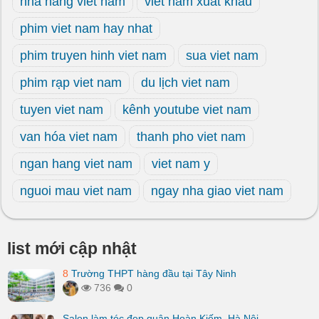
nha hang viet nam
viet nam xuat khau
phim viet nam hay nhat
phim truyen hinh viet nam
sua viet nam
phim rạp viet nam
du lịch viet nam
tuyen viet nam
kênh youtube viet nam
van hóa viet nam
thanh pho viet nam
ngan hang viet nam
viet nam y
nguoi mau viet nam
ngay nha giao viet nam
list mới cập nhật
8
Trường THPT hàng đầu tại Tây Ninh
736
0
Salon làm tóc đẹp quận Hoàn Kiếm, Hà Nội