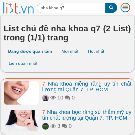
T
o
g
g
List chủ đề nha khoa q7 (2 List)
l
trong (1/1) trang
e
n
a
Đang được quan tâm
Mới nhất
Hot nhất
v
i
Liên quan nhất
g
a
t
7
Nha khoa niềng răng uy tín chất
i
lượng tại Quận 7, TP. HCM
o
n
10
0
7
Nha khoa bọc răng sứ thẩm mỹ uy
tín chất lượng tại Quận 7, TP. HCM
3
0