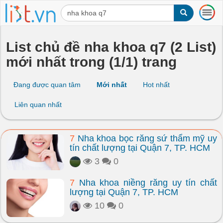
T
o
g
g
List chủ đề nha khoa q7 (2 List)
l
mới nhất trong (1/1) trang
e
n
a
Đang được quan tâm
Mới nhất
Hot nhất
v
i
Liên quan nhất
g
a
t
7
Nha khoa bọc răng sứ thẩm mỹ uy
i
tín chất lượng tại Quận 7, TP. HCM
o
n
3
0
7
Nha khoa niềng răng uy tín chất
lượng tại Quận 7, TP. HCM
10
0