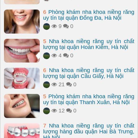
6
Phòng khám nha khoa niềng răng
uy tín tại quận Đống Đa, Hà Nội
9
0
5
Nha khoa niềng răng uy tín chất
lượng tại quận Hoàn Kiếm, Hà Nội
4
0
6
Nha khoa niềng răng uy tín chất
lượng tại quận Cầu Giấy, Hà Nội
21
0
5
Phòng khám nha khoa niềng răng
uy tín tại quận Thanh Xuân, Hà Nội
12
0
7
Nha khoa niềng răng uy tín chất
lượng hàng đầu quận Hai Bà Trưng,
Hà Nội