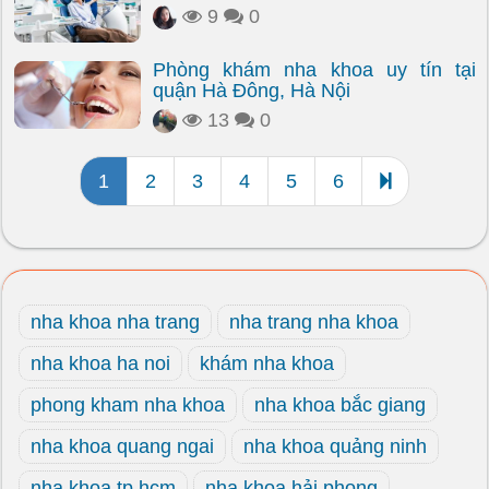
9
0
Phòng khám nha khoa uy tín tại
quận Hà Đông, Hà Nội
13
0
1
2
3
4
5
6
nha khoa nha trang
nha trang nha khoa
nha khoa ha noi
khám nha khoa
phong kham nha khoa
nha khoa bắc giang
nha khoa quang ngai
nha khoa quảng ninh
nha khoa tp hcm
nha khoa hải phong