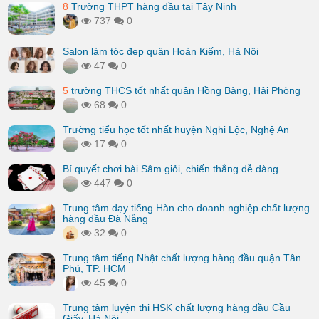
8
Trường THPT hàng đầu tại Tây Ninh
737
0
Salon làm tóc đẹp quận Hoàn Kiếm, Hà Nội
47
0
5
trường THCS tốt nhất quận Hồng Bàng, Hải Phòng
68
0
Trường tiểu học tốt nhất huyện Nghi Lộc, Nghệ An
17
0
Bí quyết chơi bài Sâm giỏi, chiến thắng dễ dàng
447
0
Trung tâm dạy tiếng Hàn cho doanh nghiệp chất lượng
hàng đầu Đà Nẵng
32
0
Trung tâm tiếng Nhật chất lượng hàng đầu quận Tân
Phú, TP. HCM
45
0
Trung tâm luyện thi HSK chất lượng hàng đầu Cầu
Giấy, Hà Nội