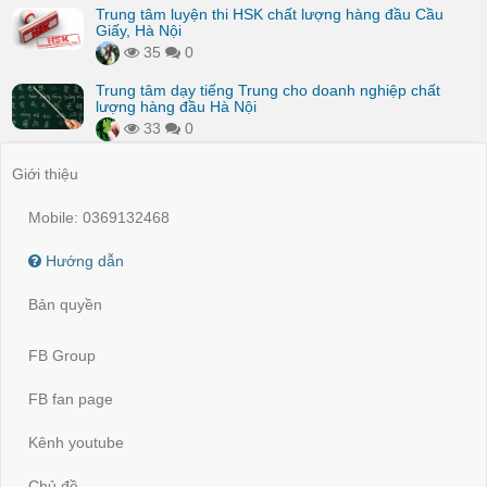
Trung tâm luyện thi HSK chất lượng hàng đầu Cầu
Giấy, Hà Nội
35
0
Trung tâm dạy tiếng Trung cho doanh nghiệp chất
lượng hàng đầu Hà Nội
33
0
Giới thiệu
Mobile: 0369132468
Hướng dẫn
Bản quyền
FB Group
FB fan page
Kênh youtube
Chủ đề