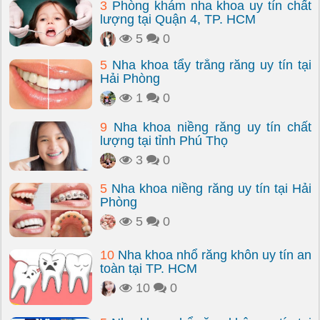
3
Phòng khám nha khoa uy tín chất
lượng tại Quận 4, TP. HCM
5
0
5
Nha khoa tẩy trắng răng uy tín tại
Hải Phòng
1
0
9
Nha khoa niềng răng uy tín chất
lượng tại tỉnh Phú Thọ
3
0
5
Nha khoa niềng răng uy tín tại Hải
Phòng
5
0
10
Nha khoa nhổ răng khôn uy tín an
toàn tại TP. HCM
10
0