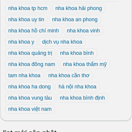
nha khoa tp hcm
nha khoa hải phong
nha khoa uy tin
nha khoa an phong
nha khoa hồ chí minh
nha khoa vinh
nha khoa y
dịch vụ nha khoa
nha khoa quảng trị
nha khoa bình
nha khoa đông nam
nha khoa thẩm mỹ
tam nha khoa
nha khoa cần thơ
nha khoa ha dong
hà nội nha khoa
nha khoa vung tàu
nha khoa bình định
nha khoa việt nam