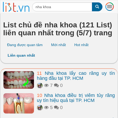
T
o
g
g
List chủ đề nha khoa (121 List)
l
liên quan nhất trong (5/7) trang
e
n
a
Đang được quan tâm
Mới nhất
Hot nhất
v
i
Liên quan nhất
g
a
t
11
Nha khoa lấy cao răng uy tín
i
hàng đầu tại TP. HCM
o
n
7
0
10
Nha khoa điều trị viêm tủy răng
uy tín hiệu quả tại TP. HCM
5
0