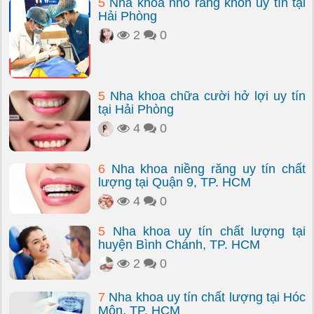
5
Nha khoa nhổ răng khôn uy tín tại
Hải Phòng
2
0
5
Nha khoa chữa cười hở lợi uy tín
tại Hải Phòng
4
0
6
Nha khoa niềng răng uy tín chất
lượng tại Quận 9, TP. HCM
4
0
5
Nha khoa uy tín chất lượng tại
huyện Bình Chánh, TP. HCM
2
0
7
Nha khoa uy tín chất lượng tại Hóc
Môn, TP. HCM