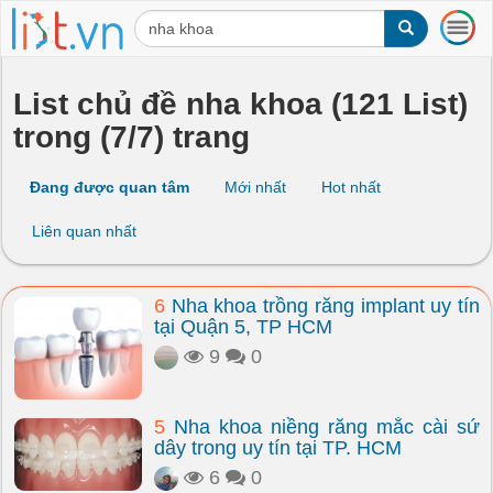
T
o
g
g
List chủ đề nha khoa (121 List)
l
trong (7/7) trang
e
n
a
Đang được quan tâm
Mới nhất
Hot nhất
v
i
Liên quan nhất
g
a
t
6
Nha khoa trồng răng implant uy tín
i
tại Quận 5, TP HCM
o
n
9
0
5
Nha khoa niềng răng mắc cài sứ
dây trong uy tín tại TP. HCM
6
0