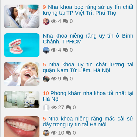
9
Nha khoa bọc răng sứ uy tín chất
lượng tại TP Việt Trì, Phú Thọ
4
0
Nha khoa niềng răng uy tín ở Bình
Chánh, TPHCM
4
0
5
Nha khoa uy tín chất lượng tại
quận Nam Từ Liêm, Hà Nội
9
0
10
Phòng khám nha khoa tốt nhất tại
Hà Nội
27
0
5
Nha khoa niềng răng mắc cài sứ
dây trong uy tín tại Hà Nội
10
0