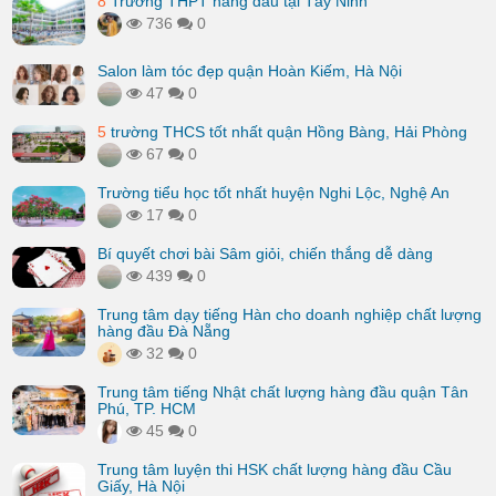
8
Trường THPT hàng đầu tại Tây Ninh
736
0
Salon làm tóc đẹp quận Hoàn Kiếm, Hà Nội
47
0
5
trường THCS tốt nhất quận Hồng Bàng, Hải Phòng
67
0
Trường tiểu học tốt nhất huyện Nghi Lộc, Nghệ An
17
0
Bí quyết chơi bài Sâm giỏi, chiến thắng dễ dàng
439
0
Trung tâm dạy tiếng Hàn cho doanh nghiệp chất lượng
hàng đầu Đà Nẵng
32
0
Trung tâm tiếng Nhật chất lượng hàng đầu quận Tân
Phú, TP. HCM
45
0
Trung tâm luyện thi HSK chất lượng hàng đầu Cầu
Giấy, Hà Nội