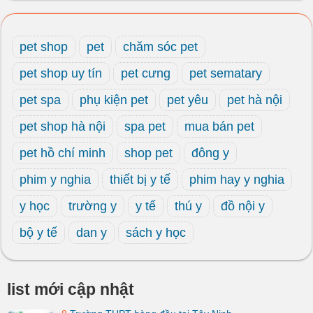
pet shop
pet
chăm sóc pet
pet shop uy tín
pet cưng
pet sematary
pet spa
phụ kiện pet
pet yêu
pet hà nội
pet shop hà nội
spa pet
mua bán pet
pet hồ chí minh
shop pet
đông y
phim y nghia
thiết bị y tế
phim hay y nghia
y học
trường y
y tế
thú y
đồ nội y
bộ y tế
dan y
sách y học
list mới cập nhật