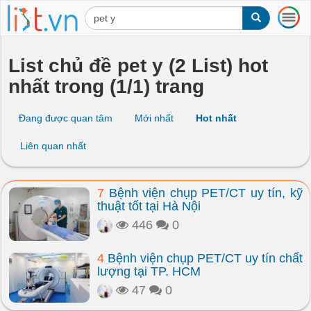
T
o
g
g
List chủ đề pet y (2 List) hot
l
nhất trong (1/1) trang
e
n
a
Đang được quan tâm
Mới nhất
Hot nhất
v
i
Liên quan nhất
g
a
t
7
Bệnh viện chụp PET/CT uy tín, kỹ
i
thuật tốt tại Hà Nội
o
n
446
0
4
Bệnh viện chụp PET/CT uy tín chất
lượng tại TP. HCM
47
0