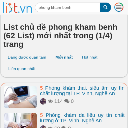
T
o
g
g
List chủ đề phong kham benh
l
(62 List) mới nhất trong (1/4)
e
n
trang
a
v
i
Đang được quan tâm
Mới nhất
Hot nhất
g
a
Liên quan nhất
t
i
o
5
Phòng khám thai, siêu âm uy tín
n
chất lượng tại TP. Vinh, Nghệ An
114
0
5
Phòng khám da liễu uy tín chất
lượng ở TP. Vinh, Nghệ An