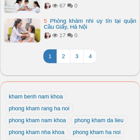
67
0
5
Phòng khám nhi uy tín tại quận
Cầu Giấy, Hà Nội
17
0
1
2
3
4
kham benh nam khoa
phong kham rang ha noi
phong kham nam khoa
phong kham da lieu
phong kham nha khoa
phong kham ha noi