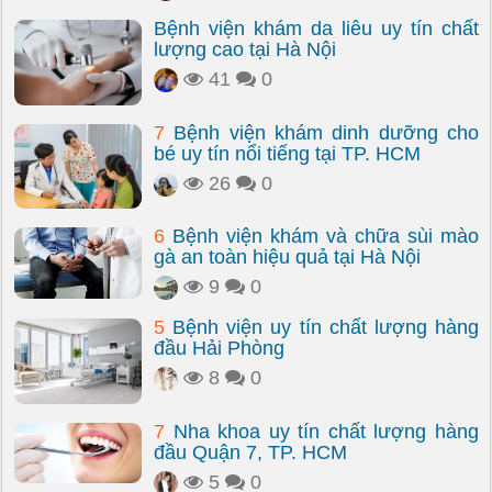
Bệnh viện khám da liễu uy tín chất
lượng cao tại Hà Nội
41
0
7
Bệnh viện khám dinh dưỡng cho
bé uy tín nổi tiếng tại TP. HCM
26
0
6
Bệnh viện khám và chữa sùi mào
gà an toàn hiệu quả tại Hà Nội
9
0
5
Bệnh viện uy tín chất lượng hàng
đầu Hải Phòng
8
0
7
Nha khoa uy tín chất lượng hàng
đầu Quận 7, TP. HCM
5
0