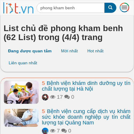
T
o
g
g
List chủ đề phong kham benh
l
(62 List) trong (4/4) trang
e
n
a
Đang được quan tâm
Mới nhất
Hot nhất
v
i
Liên quan nhất
g
a
t
5
Bệnh viện khám dinh dưỡng uy tín
i
chất lượng tại Hà Nội
o
n
17
0
5
Bệnh viện cung cấp dịch vụ khám
sức khỏe doanh nghiệp uy tín chất
lượng tại Quảng Nam
7
0