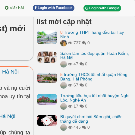
Viết bài
Login with Facebook
Login with Google
list mới cập nhật
st) mới
8
Trường THPT hàng đầu tại Tây
Ninh
737
0
Salon làm tóc đẹp quận Hoàn Kiếm,
Hà Nội
47
0
, Hà Nội
5
trường THCS tốt nhất quận Hồng
Bàng, Hải Phòng
67
0
p và nụ cười
Trường tiểu học tốt nhất huyện Nghi
oa uy tín tại
Lộc, Nghệ An
17
0
Hà Nội
Bí quyết chơi bài Sâm giỏi, chiến
thắng dễ dàng
445
0
úp chúng ta