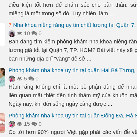
điều kiện tốt hơn để chăm sóc cho bản thân, sứ
miệng là một trong số đó. Tuy nhiên, làm ...
7
Nha khoa niềng răng uy tín chất lượng tại Quận 7
10
0
Bạn đang tìm kiếm phòng khám nha khoa niềng răng
lượng giá tốt tại Quận 7, TP. HCM? Bài viết này sẽ g
bạn những địa chỉ "vàng" để sở ...
Phòng khám nha khoa uy tín tại quận Hai Bà Trưng,
5
0
Hàm răng không chỉ là một bộ phận dùng để nhai
liên quan mật thiết đến tính thẩm mỹ của khuôn mặ
Ngày nay, khi đời sống ngày càng được ...
Phòng khám nha khoa uy tín tại quận Đống Đa, Hà 
15
0
Có tới hơn 90% người Việt gặp phải các vấn đề v