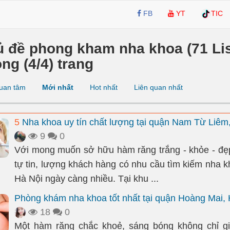
FB
YT
TIC
ủ đề phong kham nha khoa (71 Li
ong (4/4) trang
uan tâm
Mới nhất
Hot nhất
Liên quan nhất
5
Nha khoa uy tín chất lượng tại quận Nam Từ Liêm
9
0
Với mong muốn sở hữu hàm răng trắng - khỏe - đẹ
tự tin, lượng khách hàng có nhu cầu tìm kiếm nha kh
Hà Nội ngày càng nhiều. Tại khu ...
Phòng khám nha khoa tốt nhất tại quận Hoàng Mai, 
18
0
Một hàm răng chắc khoẻ, sáng bóng không chỉ gi