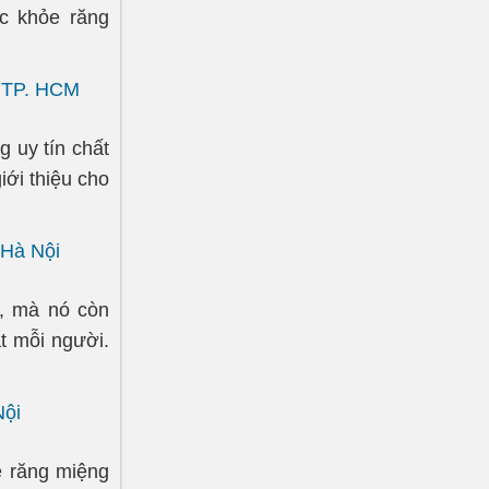
c khỏe răng
, TP. HCM
 uy tín chất
iới thiệu cho
 Hà Nội
, mà nó còn
t mỗi người.
Nội
ề răng miệng