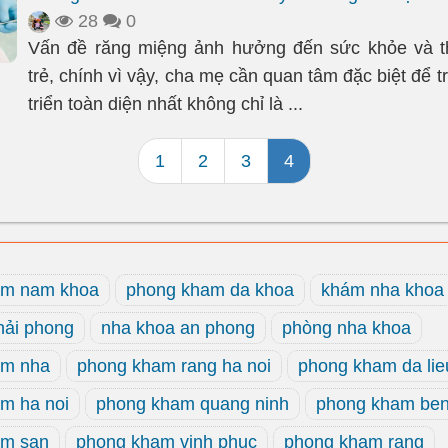
28
0
Vấn đề răng miệng ảnh hưởng đến sức khỏe và 
trẻ, chính vì vậy, cha mẹ cần quan tâm đặc biệt để t
triển toàn diện nhất không chỉ là ...
1
2
3
4
am nam khoa
phong kham da khoa
khám nha khoa
hải phong
nha khoa an phong
phòng nha khoa
ám nha
phong kham rang ha noi
phong kham da lie
m ha noi
phong kham quang ninh
phong kham be
am san
phong kham vinh phuc
phong kham rang