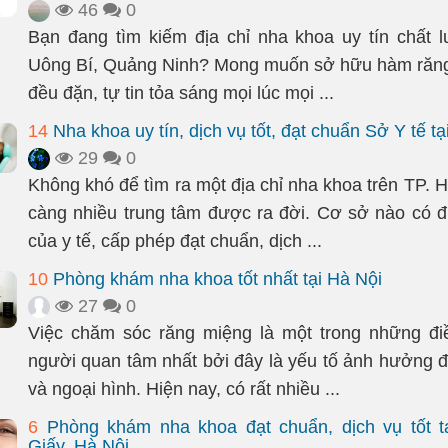
46
0
Bạn đang tìm kiếm địa chỉ nha khoa uy tín chất l
Uông Bí, Quảng Ninh? Mong muốn sở hữu hàm răng
đều đặn, tự tin tỏa sáng mọi lúc mọi ...
14
Nha khoa uy tín, dịch vụ tốt, đạt chuẩn Sở Y tế t
29
0
Không khó để tìm ra một địa chỉ nha khoa trên TP. 
càng nhiều trung tâm được ra đời. Cơ sở nào có đ
của y tế, cấp phép đạt chuẩn, dịch ...
10
Phòng khám nha khoa tốt nhất tại Hà Nội
27
0
Việc chăm sóc răng miệng là một trong những đi
người quan tâm nhất bởi đây là yếu tố ảnh hưởng 
và ngoại hình. Hiện nay, có rất nhiều ...
6
Phòng khám nha khoa đạt chuẩn, dịch vụ tốt t
Giấy, Hà Nội