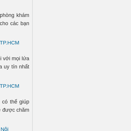
c phòng khám
 cho các bạn
, TP.HCM
 với mọi lứa
a uy tín nhất
, TP.HCM
 có thể giúp
sẽ được chăm
 Nội