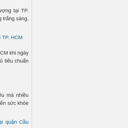
ượng tại TP.
 trắng sáng,
ại TP. HCM
HCM khi ngày
ủ tiêu chuẩn
ều mà nhiều
đến sức khỏe
ại quận Cầu