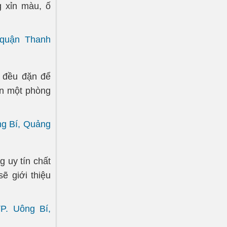
g xỉn màu, ố
 quận Thanh
 đều đặn để
ọn một phòng
ng Bí, Quảng
 uy tín chất
ẽ giới thiệu
P. Uông Bí,