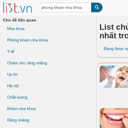
Chủ đề liên quan
List ch
Nha khoa
nhất tr
Phòng khám nha khoa
Đang được q
Y tế
Chăm sóc răng miệng
Uy tín
Hà nội
Chất lượng
Khám nha khoa
Răng miệng