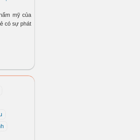
thẩm mỹ của
rẻ có sự phát
u
nh