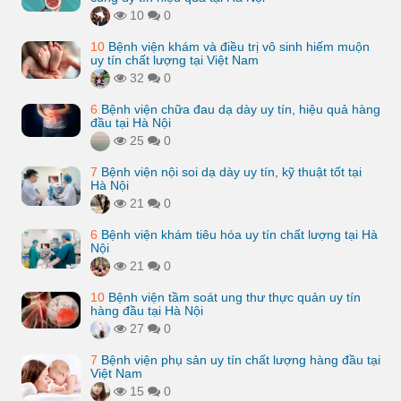
10
0
10
Bệnh viện khám và điều trị vô sinh hiếm muộn
uy tín chất lượng tại Việt Nam
32
0
6
Bệnh viện chữa đau dạ dày uy tín, hiệu quả hàng
đầu tại Hà Nội
25
0
7
Bệnh viện nội soi dạ dày uy tín, kỹ thuật tốt tại
Hà Nội
21
0
6
Bệnh viện khám tiêu hóa uy tín chất lượng tại Hà
Nội
21
0
10
Bệnh viện tầm soát ung thư thực quản uy tín
hàng đầu tại Hà Nội
27
0
7
Bệnh viện phụ sản uy tín chất lượng hàng đầu tại
Việt Nam
15
0