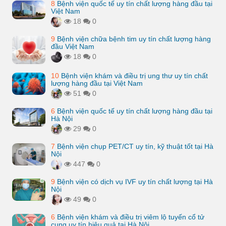
8
Bệnh viện quốc tế uy tín chất lượng hàng đầu tại
Việt Nam
18
0
9
Bệnh viện chữa bệnh tim uy tín chất lượng hàng
đầu Việt Nam
18
0
10
Bệnh viện khám và điều trị ung thư uy tín chất
lượng hàng đầu tại Việt Nam
51
0
6
Bệnh viện quốc tế uy tín chất lượng hàng đầu tại
Hà Nội
29
0
7
Bệnh viện chụp PET/CT uy tín, kỹ thuật tốt tại Hà
Nội
447
0
9
Bệnh viện có dịch vụ IVF uy tín chất lượng tại Hà
Nội
49
0
6
Bệnh viện khám và điều trị viêm lộ tuyến cổ tử
cung uy tín hiệu quả tại Hà Nội