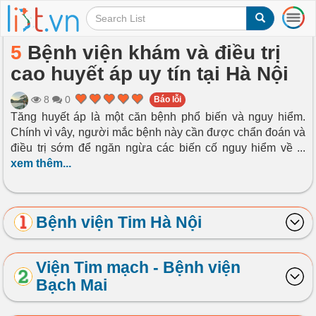
T
o
g
5
Bệnh viện khám và điều trị
g
cao huyết áp uy tín tại Hà Nội
l
e
n
8
0
Báo lỗi
a
Tăng huyết áp là một căn bệnh phổ biến và nguy hiểm.
v
Chính vì vây, người mắc bệnh này cần được chẩn đoán và
i
điều trị sớm để ngăn ngừa các biến cố nguy hiểm về
...
g
xem thêm...
a
t
i
o
Bệnh viện Tim Hà Nội
n
Viện Tim mạch - Bệnh viện
Bạch Mai