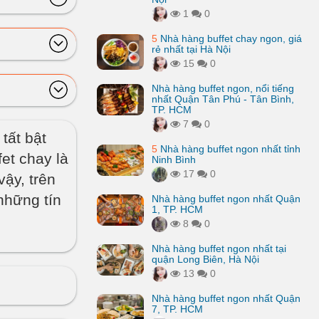
1
0
5
Nhà hàng buffet chay ngon, giá
rẻ nhất tại Hà Nội
15
0
Nhà hàng buffet ngon, nổi tiếng
nhất Quận Tân Phú - Tân Bình,
TP. HCM
7
0
tất bật
5
Nhà hàng buffet ngon nhất tỉnh
fet chay là
Ninh Bình
17
0
ậy, trên
những tín
Nhà hàng buffet ngon nhất Quận
1, TP. HCM
8
0
Nhà hàng buffet ngon nhất tại
quận Long Biên, Hà Nội
13
0
Nhà hàng buffet ngon nhất Quận
7, TP. HCM