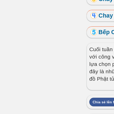
Chay
Bếp 
Cuối tuần 
với công v
lựa chọn 
đây là nh
đồ Phật t
Chia sẻ lên