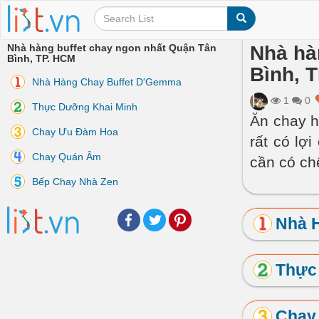
Nhà hàng buffet chay ngon nhất Quận Tân
Nhà hà
Bình, TP. HCM
Bình, 
Nhà Hàng Chay Buffet D'Gemma
1
0
Thực Dưỡng Khai Minh
Ăn chay h
Chay Ưu Đàm Hoa
rất có lợ
Chay Quán Âm
cần có ch
Bếp Chay Nhà Zen
Facebook
Twitter
Pinterest
Nhà 
Thực
Chay