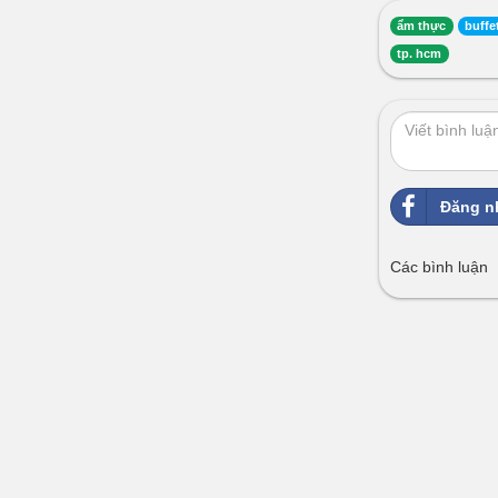
ẩm thực
buffe
tp. hcm
Đăng n
Các bình luận