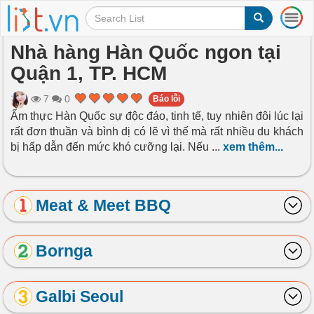
T
o
g
Nhà hàng Hàn Quốc ngon tại
g
Quận 1, TP. HCM
l
e
n
7
0
Báo lỗi
a
Ẩm thực Hàn Quốc sự độc đáo, tinh tế, tuy nhiên đôi lúc lại
v
rất đơn thuần và bình dị có lẽ vì thế mà rất nhiều du khách
i
bị hấp dẫn đến mức khó cưỡng lại. Nếu
...
xem thêm...
g
a
t
i
Meat & Meet BBQ
o
n
Bornga
Galbi Seoul