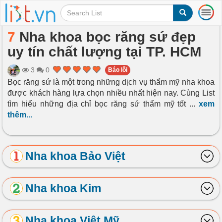
T
o
g
7
Nha khoa bọc răng sứ đẹp
g
uy tín chất lượng tại TP. HCM
l
e
n
3
0
Báo lỗi
a
Bọc răng sứ là một trong những dịch vụ thẩm mỹ nha khoa
v
được khách hàng lựa chọn nhiều nhất hiện nay. Cùng List
i
tìm hiểu những địa chỉ bọc răng sứ thẩm mỹ tốt
...
xem
g
thêm...
a
t
i
o
Nha khoa Bảo Việt
n
Nha khoa Kim
Nha khoa Việt Mỹ