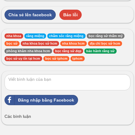
Chia sẻ lên facebook
Báo lỗi
nha khoa
răng miệng
chăm sóc răng miệng
bọc răng sứ thẩm mỹ
bọc sứ
nha khoa bọc sứ hcm
nha khoa hcm
địa chỉ bọc sứ hcm
phòng khám nha khoa hcm
bọc răng sứ đẹp
bảo hành răng sứ
bọc sứ uy tín tại hcm
bọc sứ tphcm
tphcm
Đăng nhập bằng Facebook
Các bình luận