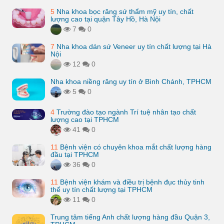
5
Nha khoa bọc răng sứ thẩm mỹ uy tín, chất
lượng cao tại quận Tây Hồ, Hà Nội
7
0
7
Nha khoa dán sứ Veneer uy tín chất lượng tại Hà
Nội
12
0
Nha khoa niềng răng uy tín ở Bình Chánh, TPHCM
5
0
4
Trường đào tạo ngành Trí tuệ nhân tạo chất
lượng cao tại TPHCM
41
0
11
Bệnh viện có chuyên khoa mắt chất lượng hàng
đầu tại TPHCM
36
0
11
Bệnh viện khám và điều trị bệnh đục thủy tinh
thể uy tín chất lượng tại TPHCM
11
0
Trung tâm tiếng Anh chất lượng hàng đầu Quận 3,