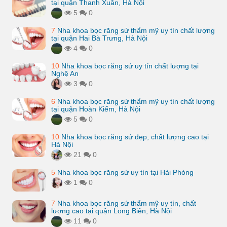
tại quận Thanh Xuân, Hà Nội
5
0
7
Nha khoa bọc răng sứ thẩm mỹ uy tín chất lượng
tại quận Hai Bà Trưng, Hà Nội
4
0
10
Nha khoa bọc răng sứ uy tín chất lượng tại
Nghệ An
3
0
6
Nha khoa bọc răng sứ thẩm mỹ uy tín chất lượng
tại quận Hoàn Kiếm, Hà Nội
5
0
10
Nha khoa bọc răng sứ đẹp, chất lượng cao tại
Hà Nội
21
0
5
Nha khoa bọc răng sứ uy tín tại Hải Phòng
1
0
7
Nha khoa bọc răng sứ thẩm mỹ uy tín, chất
lượng cao tại quận Long Biên, Hà Nội
11
0