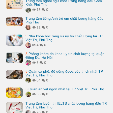
Trung tâm ngoại ngữ chất lượng hàng đầu Cẩm
Khê, Phú Thọ
15
0
Trung tâm tiếng Anh trẻ em chất lượng hàng đầu
Phú Thọ
11
0
9
Nha khoa bọc răng sứ uy tín chất lượng tại TP
Việt Trì, Phú Thọ
4
0
8
Phòng khám đa khoa uy tín chất lượng tại quận
Đống Đa, Hà Nội
8
0
5
Quán cà phê, đồ uống được yêu thích nhất TP.
Việt Trì, Phú Thọ
84
0
5
Quán ăn vặt ngon nhất tại TP. Việt Trì, Phú Thọ
35
0
Trung tâm luyện thi IELTS chất lượng hàng đầu TP.
Việt Trì, Phú Thọ
20
0