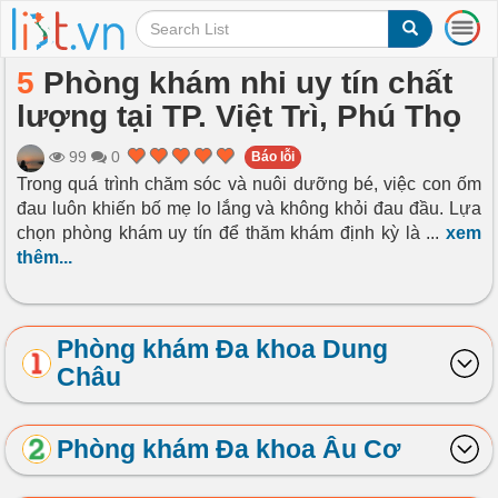
T
o
g
5
Phòng khám nhi uy tín chất
g
lượng tại TP. Việt Trì, Phú Thọ
l
e
n
99
0
Báo lỗi
a
Trong quá trình chăm sóc và nuôi dưỡng bé, việc con ốm
v
đau luôn khiến bố mẹ lo lắng và không khỏi đau đầu. Lựa
i
chọn phòng khám uy tín để thăm khám định kỳ là
...
xem
g
thêm...
a
t
i
o
Phòng khám Đa khoa Dung
n
Châu
Phòng khám Đa khoa Âu Cơ