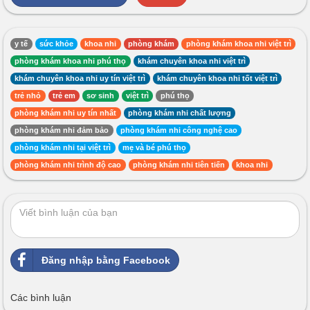
y tế
sức khỏe
khoa nhi
phòng khám
phòng khám khoa nhi việt trì
phòng khám khoa nhi phú thọ
khám chuyên khoa nhi việt trì
khám chuyên khoa nhi uy tín việt trì
khám chuyên khoa nhi tốt việt trì
trẻ nhỏ
trẻ em
sơ sinh
việt trì
phú thọ
phòng khám nhi uy tín nhất
phòng khám nhi chất lượng
phòng khám nhi đảm bảo
phòng khám nhi công nghệ cao
phòng khám nhi tại việt trì
mẹ và bé phú thọ
phòng khám nhi trình độ cao
phòng khám nhi tiên tiến
khoa nhi
Đăng nhập bằng Facebook
Các bình luận