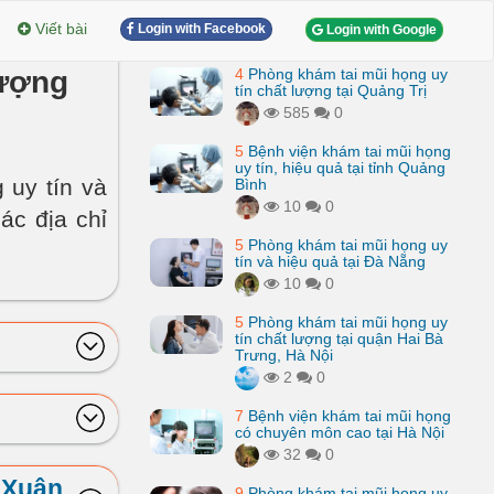
Viết bài
Login with Facebook
Login with Google
lượng
4
Phòng khám tai mũi họng uy
tín chất lượng tại Quảng Trị
585
0
5
Bệnh viện khám tai mũi họng
uy tín, hiệu quả tại tỉnh Quảng
 uy tín và
Bình
10
0
ác địa chỉ
5
Phòng khám tai mũi họng uy
tín và hiệu quả tại Đà Nẵng
10
0
5
Phòng khám tai mũi họng uy
tín chất lượng tại quận Hai Bà
Trưng, Hà Nội
2
0
7
Bệnh viện khám tai mũi họng
có chuyên môn cao tại Hà Nội
32
0
 Xuân
9
Phòng khám tai mũi họng uy