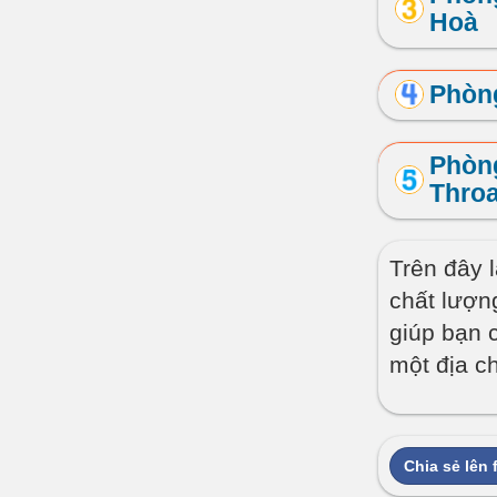
Hoà
Phòn
Phòng
Throa
Trên đây 
chất lượn
giúp bạn 
một địa c
Chia sẻ lên