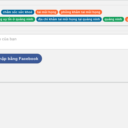
chăm sóc sức khoẻ
tai mũi họng
phòng khám tai mũi họng
g uy tín ở quảng ninh
địa chỉ khám tai mũi họng tại quảng ninh
quảng ninh
hập bằng Facebook