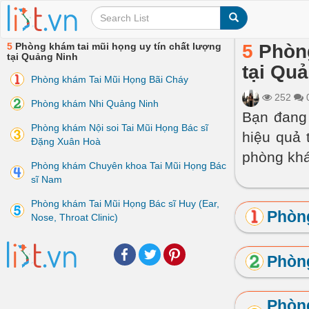
5
Phòng khám tai mũi họng uy tín chất lượng
5
Phòng
tại Quảng Ninh
tại Qu
Phòng khám Tai Mũi Họng Bãi Cháy
252
Phòng khám Nhi Quảng Ninh
Bạn đang 
Phòng khám Nội soi Tai Mũi Họng Bác sĩ
hiệu quả 
Đặng Xuân Hoà
phòng khá
Phòng khám Chuyên khoa Tai Mũi Họng Bác
sĩ Nam
Phòng khám Tai Mũi Họng Bác sĩ Huy (Ear,
Phòng
Nose, Throat Clinic)
Facebook
Twitter
Pinterest
Phòn
Phòng