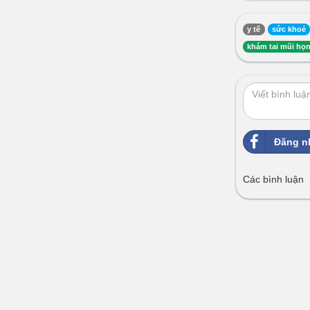
y tế
sức khoẻ
khám tai mũi họn
Đăng n
Các bình luận