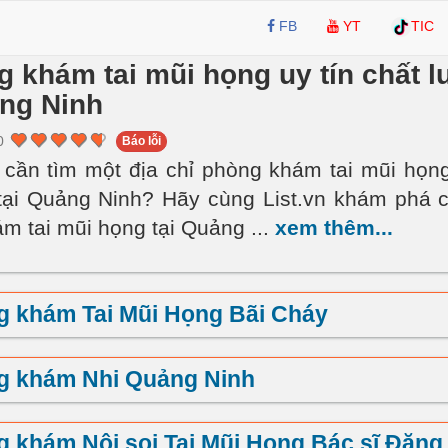
FB
YT
TIC
 khám tai mũi họng uy tín chất 
ảng Ninh
0
Báo lỗi
cần tìm một địa chỉ phòng khám tai mũi họng
tại Quảng Ninh? Hãy cùng List.vn khám phá c
m tai mũi họng tại Quảng
...
xem thêm...
 khám Tai Mũi Họng Bãi Cháy
g khám Nhi Quảng Ninh
 khám Nội soi Tai Mũi Họng Bác sĩ Đặng