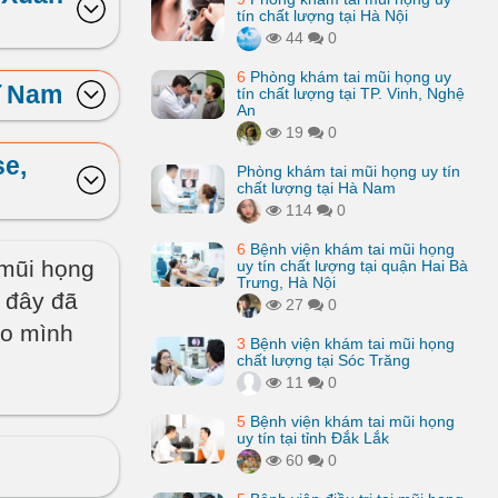
tín chất lượng tại Hà Nội
44
0
6
Phòng khám tai mũi họng uy
ĩ Nam
tín chất lượng tại TP. Vinh, Nghệ
An
19
0
se,
Phòng khám tai mũi họng uy tín
chất lượng tại Hà Nam
114
0
6
Bệnh viện khám tai mũi họng
 mũi họng
uy tín chất lượng tại quận Hai Bà
Trưng, Hà Nội
n đây đã
27
0
ho mình
3
Bệnh viện khám tai mũi họng
chất lượng tại Sóc Trăng
11
0
5
Bệnh viện khám tai mũi họng
uy tín tại tỉnh Đắk Lắk
60
0