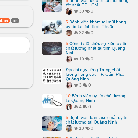
5
Bệnh viện điều trị tai mũi họng
tốt nhất TP HCM
30
0
pk qn
qn
5
Bệnh viện khám tai mũi họng
uy tín tại tỉnh Bình Thuận
32
0
5
Công ty tổ chức sự kiện uy tín,
chất lượng nhất tại tỉnh Quảng
Ninh
10
0
Địa chỉ dạy tiếng Trung chất
lượng hàng đầu TP. Cẩm Phả,
Quảng Ninh
3
0
10
Bệnh viện uy tín chất lượng
tại Quảng Ninh
4
0
5
Bệnh viện bắn laser mắt uy tín
chất lượng tại Quảng Ninh
13
0