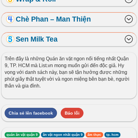
Chè Phan – Man Thiện
Sen Milk Tea
Trên đây là những Quán ăn vặt ngon nổi tiếng nhất Quận
9, TP. HCM mà List.vn mong muốn gửi đến độc giả. Hy
vọng với danh sách này, bạn sẽ tận hưởng được những
phút giây thật tuyệt vời và ngon miệng bên bạn bè, người
thân và gia đình.
Chia sẻ lên facebook
Báo lỗi
quán ăn vặt quận 9
ăn vặt ngon nhất quận 9
ẩm thực
tp. hcm