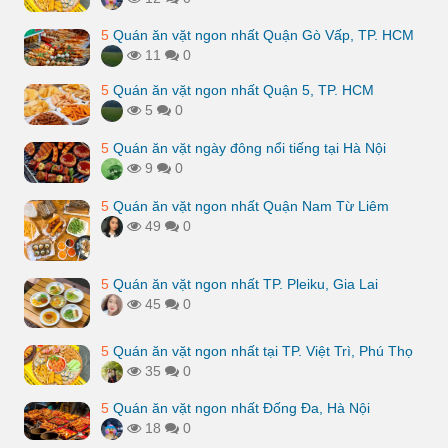
5
Quán ăn vặt ngon nhất Quận Gò Vấp, TP. HCM
11
0
5
Quán ăn vặt ngon nhất Quận 5, TP. HCM
5
0
5
Quán ăn vặt ngày đông nổi tiếng tại Hà Nội
9
0
5
Quán ăn vặt ngon nhất Quận Nam Từ Liêm
49
0
5
Quán ăn vặt ngon nhất TP. Pleiku, Gia Lai
45
0
5
Quán ăn vặt ngon nhất tại TP. Việt Trì, Phú Thọ
35
0
5
Quán ăn vặt ngon nhất Đống Đa, Hà Nội
18
0