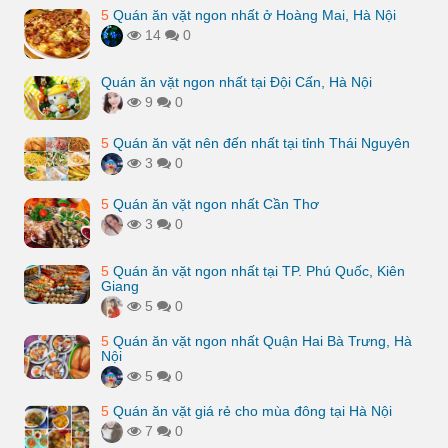
5
Quán ăn vặt ngon nhất ở Hoàng Mai, Hà Nội
14
0
Quán ăn vặt ngon nhất tại Đội Cấn, Hà Nội
9
0
5
Quán ăn vặt nên đến nhất tại tỉnh Thái Nguyên
3
0
5
Quán ăn vặt ngon nhất Cần Thơ
3
0
5
Quán ăn vặt ngon nhất tại TP. Phú Quốc, Kiên
Giang
5
0
5
Quán ăn vặt ngon nhất Quận Hai Bà Trưng, Hà
Nội
5
0
5
Quán ăn vặt giá rẻ cho mùa đông tại Hà Nội
7
0