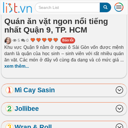
T
o
g
Quán ăn vặt ngon nổi tiếng
g
nhất Quận 9, TP. HCM
l
e
n
5
0
Báo lỗi
a
Khu vực Quận 9 nằm ở ngoại ô Sài Gòn vốn được mệnh
v
danh là quận của học sinh – sinh viên với rất nhiều quán
i
ăn vặt. Các món ở đây vô cùng đa dạng và có mức giá
...
g
xem thêm...
a
t
i
o
Mì Cay Sasin
n
Jollibee
Wrap & Roll