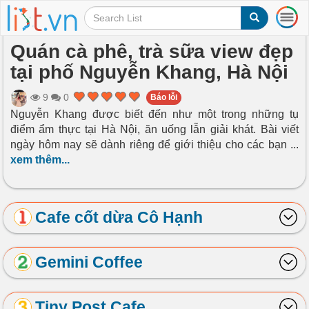
T
o
g
Quán cà phê, trà sữa view đẹp
g
tại phố Nguyễn Khang, Hà Nội
l
e
n
9
0
Báo lỗi
a
Nguyễn Khang được biết đến như một trong những tụ
v
điểm ẩm thực tại Hà Nội, ăn uống lẫn giải khát. Bài viết
i
ngày hôm nay sẽ dành riêng để giới thiệu cho các bạn
...
g
xem thêm...
a
t
i
o
Cafe cốt dừa Cô Hạnh
n
Gemini Coffee
Tiny Post Cafe