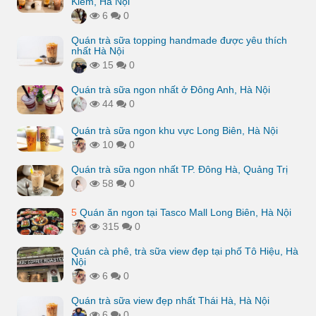
Kiếm, Hà Nội
6
0
Quán trà sữa topping handmade được yêu thích
nhất Hà Nội
15
0
Quán trà sữa ngon nhất ở Đông Anh, Hà Nội
44
0
Quán trà sữa ngon khu vực Long Biên, Hà Nội
10
0
Quán trà sữa ngon nhất TP. Đông Hà, Quảng Trị
58
0
5
Quán ăn ngon tại Tasco Mall Long Biên, Hà Nội
315
0
Quán cà phê, trà sữa view đẹp tại phố Tô Hiệu, Hà
Nội
6
0
Quán trà sữa view đẹp nhất Thái Hà, Hà Nội
6
0