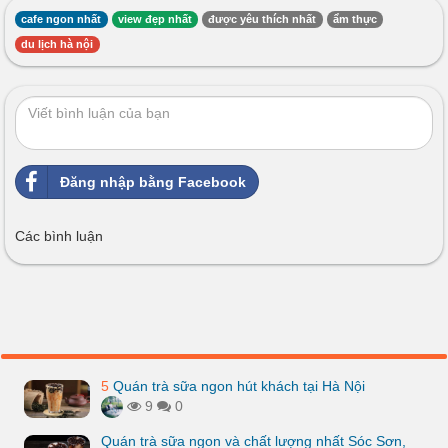
cafe ngon nhất
view đẹp nhất
được yêu thích nhất
ẩm thực
du lịch hà nội
Đăng nhập bằng Facebook
Các bình luận
5
Quán trà sữa ngon hút khách tại Hà Nội
9
0
Quán trà sữa ngon và chất lượng nhất Sóc Sơn,