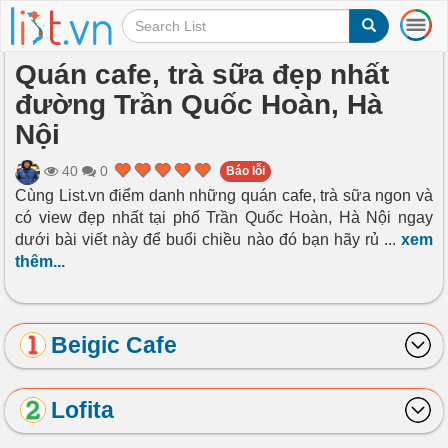
T
o
g
Quán cafe, trà sữa đẹp nhất
g
đường Trần Quốc Hoàn, Hà
l
e
Nội
n
a
40
0
Báo lỗi
v
Cùng List.vn điểm danh những quán cafe, trà sữa ngon và
i
có view đẹp nhất tại phố Trần Quốc Hoàn, Hà Nội ngay
g
a
dưới bài viết này để buổi chiều nào đó bạn hãy rủ
...
xem
t
thêm...
i
o
n
Beigic Cafe
Lofita