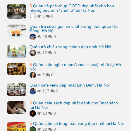
5
Quán cà phê chụp OOTD đẹp nhất cho bạn
những bức ảnh "chất lừ" tại Hà Nội
5
0
Quán trà sữa ngon và chất lượng nhất quận Hà
Đông, Hà Nội
29
0
Quán trà chiều sang chảnh đẹp nhất Hà Nội
12
0
5
Quán cafe nghe nhạc Acoustic tuyệt nhất tại Hà
Nội
5
0
Quán cafe view đẹp nhất Linh Đàm, Hà Nội
117
0
5
Quán cafe sách đẹp nhất dành cho "mọt sách"
tại Hà Nội
13
0
5
Quán cafe có tông màu vàng đẹp nhất tại Hà Nội
28
0