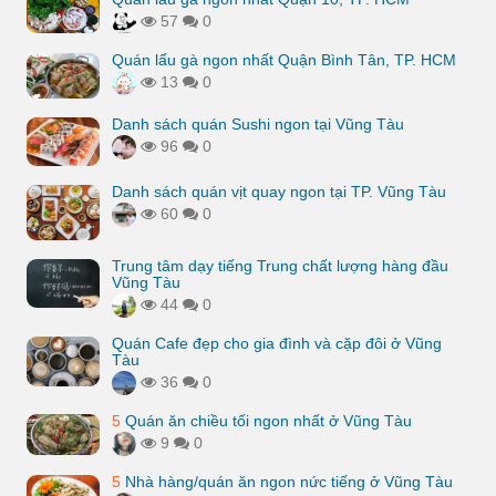
57
0
Quán lẩu gà ngon nhất Quận Bình Tân, TP. HCM
13
0
Danh sách quán Sushi ngon tại Vũng Tàu
96
0
Danh sách quán vịt quay ngon tại TP. Vũng Tàu
60
0
Trung tâm dạy tiếng Trung chất lượng hàng đầu
Vũng Tàu
44
0
Quán Cafe đẹp cho gia đình và cặp đôi ở Vũng
Tàu
36
0
5
Quán ăn chiều tối ngon nhất ở Vũng Tàu
9
0
5
Nhà hàng/quán ăn ngon nức tiếng ở Vũng Tàu