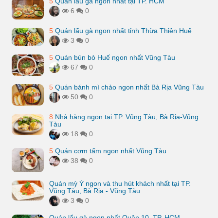
5
Quán lẩu gà ngon nhất tại TP. HCM
6
0
5
Quán lẩu gà ngon nhất tỉnh Thừa Thiên Huế
3
0
5
Quán bún bò Huế ngon nhất Vũng Tàu
67
0
5
Quán bánh mì chảo ngon nhất Bà Rịa Vũng Tàu
50
0
8
Nhà hàng ngon tại TP. Vũng Tàu, Bà Rịa-Vũng
Tàu
18
0
5
Quán cơm tấm ngon nhất Vũng Tàu
38
0
Quán mỳ Ý ngon và thu hút khách nhất tại TP.
Vũng Tàu, Bà Rịa - Vũng Tàu
3
0
Quán lẩu gà ngon nhất Quận 10, TP. HCM