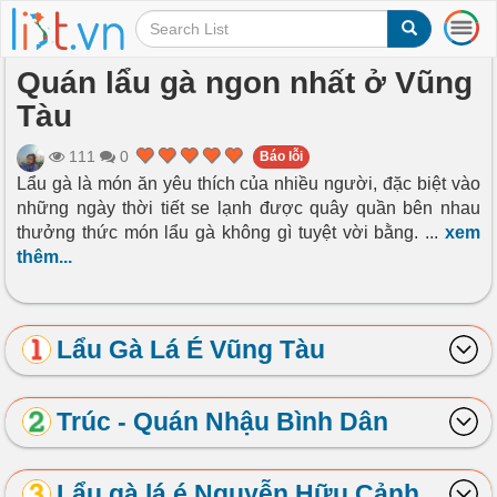
T
o
g
Quán lẩu gà ngon nhất ở Vũng
g
Tàu
l
e
n
111
0
Báo lỗi
a
Lẩu gà là món ăn yêu thích của nhiều người, đặc biệt vào
v
những ngày thời tiết se lạnh được quây quần bên nhau
i
thưởng thức món lẩu gà không gì tuyệt vời bằng.
...
xem
g
thêm...
a
t
i
o
Lẩu Gà Lá É Vũng Tàu
n
Trúc - Quán Nhậu Bình Dân
Lẩu gà lá é Nguyễn Hữu Cảnh