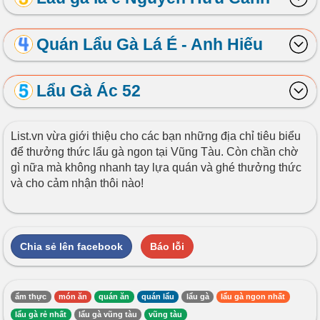
Quán Lẩu Gà Lá É - Anh Hiếu
Lẩu Gà Ác 52
List.vn vừa giới thiệu cho các bạn những địa chỉ tiêu biểu
để thưởng thức lẩu gà ngon tại Vũng Tàu. Còn chần chờ
gì nữa mà không nhanh tay lựa quán và ghé thưởng thức
và cho cảm nhận thôi nào!
Chia sẻ lên facebook
Báo lỗi
ẩm thực
món ăn
quán ăn
quán lẩu
lẩu gà
lẩu gà ngon nhất
lẩu gà rẻ nhất
lẩu gà vũng tàu
vũng tàu