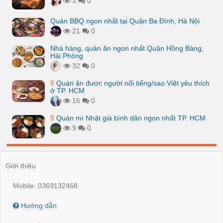
3
0
Quán BBQ ngon nhất tại Quận Ba Đình, Hà Nội
21
0
Nhà hàng, quán ăn ngon nhất Quận Hồng Bàng,
Hải Phòng
32
0
5
Quán ăn được người nổi tiếng/sao Việt yêu thích
ở TP. HCM
16
0
5
Quán mì Nhật giá bình dân ngon nhất TP. HCM
9
0
Giới thiệu
Mobile: 0369132468
Hướng dẫn