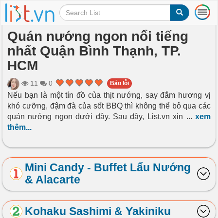
T
o
g
Quán nướng ngon nổi tiếng
g
nhất Quận Bình Thạnh, TP.
l
e
HCM
n
a
11
0
Báo lỗi
v
Nếu bạn là một tín đồ của thịt nướng, say đắm hương vị
i
khó cưỡng, đậm đà của sốt BBQ thì không thể bỏ qua các
g
a
quán nướng ngon dưới đây. Sau đây, List.vn xin
...
xem
t
thêm...
i
o
n
Mini Candy - Buffet Lẩu Nướng
& Alacarte
Kohaku Sashimi & Yakiniku