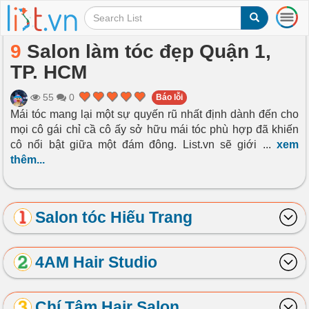
T
o
g
9
Salon làm tóc đẹp Quận 1,
g
TP. HCM
l
e
n
55
0
Báo lỗi
a
Mái tóc mang lại một sự quyến rũ nhất định dành đến cho
v
mọi cô gái chỉ cầ cô ấy sở hữu mái tóc phù hợp đã khiến
i
cô nổi bật giữa một đám đông. List.vn sẽ giới
...
xem
g
thêm...
a
t
i
o
Salon tóc Hiếu Trang
n
4AM Hair Studio
Chí Tâm Hair Salon