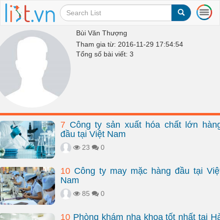
T
o
g
Bùi Văn Thượng
g
Tham gia từ: 2016-11-29 17:54:54
l
Tổng số bài viết: 3
e
n
a
v
i
g
a
7
Công ty sản xuất hóa chất lớn hàn
t
đầu tại Việt Nam
i
o
23
0
n
10
Công ty may mặc hàng đầu tại Việ
Nam
85
0
10
Phòng khám nha khoa tốt nhất tại H