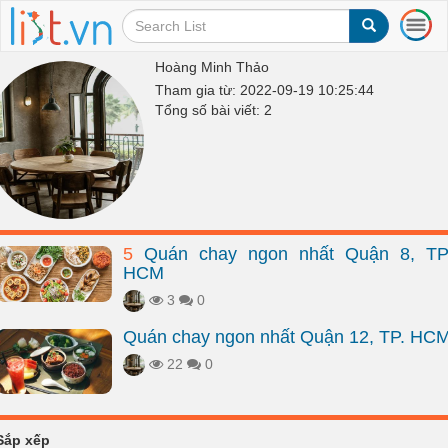
T
o
g
Hoàng Minh Thảo
g
Tham gia từ: 2022-09-19 10:25:44
l
Tổng số bài viết: 2
e
n
a
v
i
g
a
5
Quán chay ngon nhất Quận 8, TP
t
HCM
i
o
3
0
n
Quán chay ngon nhất Quận 12, TP. HC
22
0
Sắp xếp