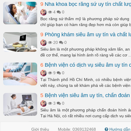
9
Nha khoa bọc răng sứ uy tín chất lượ
4
0
Bọc răng sứ thẩm mỹ là phương pháp sử dụng 
chỉ giúp bạn có hàm răng đẹp hơn mà còn giúp b
9
Phòng khám siêu âm uy tín và chất 
20
0
Siêu âm là một phương pháp không xâm lấn, an 
đề cơ thể, mang lại hình ảnh rõ ràng về các cơ ..
6
Bệnh viện có dịch vụ siêu âm uy tín
9
0
Tại Thành phố Hồ Chí Minh, có nhiều bệnh viện 
viết này, chúng ta sẽ khám phá về các bệnh viện 
5
Bệnh viện siêu âm uy tín, chẩn đoán 
3
0
Siêu âm là một phương pháp chẩn đoán hình ảnh
Tại Hà Nội, có rất nhiều nơi cung cấp dịch vụ siêu
Giới thiệu
Mobile: 0369132468
Hướng dẫn