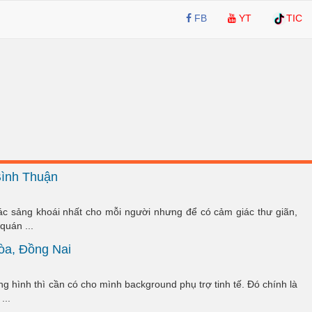
FB
YT
TIC
Bình Thuận
c sảng khoái nhất cho mỗi người nhưng để có cảm giác thư giãn,
quán ...
òa, Đồng Nai
 hình thì cần có cho mình background phụ trợ tinh tế. Đó chính là
...