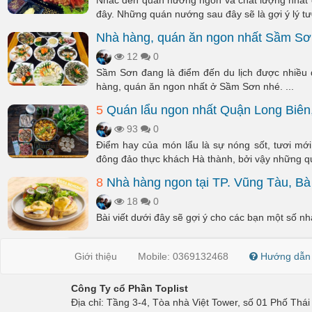
Nhắc đến quán nướng ngon và chất lượng nhất ở
đây. Những quán nướng sau đây sẽ là gợi ý lý tư
Nhà hàng, quán ăn ngon nhất Sầm Sơ
12
0
Sầm Sơn đang là điểm đến du lịch được nhiều 
hàng, quán ăn ngon nhất ở Sầm Sơn nhé. ...
5
Quán lẩu ngon nhất Quận Long Biên
93
0
Điểm hay của món lẩu là sự nóng sốt, tươi mớ
đông đảo thực khách Hà thành, bởi vậy những qu
8
Nhà hàng ngon tại TP. Vũng Tàu, Bà
18
0
Bài viết dưới đây sẽ gợi ý cho các bạn một số n
Giới thiệu
Mobile: 0369132468
Hướng dẫn
Công Ty cổ Phần Toplist
Địa chỉ: Tầng 3-4, Tòa nhà Việt Tower, số 01 Phố Th