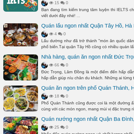
15
0
Bạn đang tìm kiếm trung tâm luyện thi IELTS c
viết dưới đây nhé! ...
Quán lẩu ngon nhất Quận Tây Hồ, Hà 
4
0
Lẩu dường như đã trở thánh "món ăn quốc dân" 
phổ biến.Tại quận Tây Hồ cũng có nhiều quán lẩu
Nhà hàng, quán ăn ngon nhất Đức Tr
66
0
Đức Trọng, Lâm Đồng là một điểm đến hấp dẫn 
hấp dẫn giúp níu chân du khách. Những ai từng tớ
Quán ăn ngon trên phố Quán Thánh, 
18
0
Phố Quán Thánh cũng được coi là một đường ẩm 
cùng với các món ngon, mang mùi vị đặc trưng ri
Quán nướng ngon nhất Quận Ba Đình,
25
0