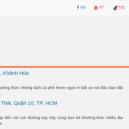
FB
YT
TIC
, Khánh Hòa
hưởng thức những tách cà phê thơm ngon ở bất cứ nơi đâu bạn đặt
.
 Thái, Quận 10, TP. HCM
ịp đến với con đường này hãy cùng bạn bè thưởng thức nhiều địa
 ...