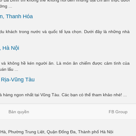
 Ba Đình thì không thể không nói đến những địa chỉ ẩm thực dưới
ởng ...
n, Thanh Hóa
du khách trong nước và quốc tế lựa chọn. Dưới đây là những nhà
, Hà Nội
i và không hề kén người ăn. Là món ăn chiếm được cảm tình của
án lẩu ...
 Rịa-Vũng Tàu
hà hàng ngon nhất tại Vũng Tàu. Các bạn có thể tham khảo nhé! ...
Bản quyền
FB Group
ái Hà, Phường Trung Liệt, Quận Đống Đa, Thành phố Hà Nội