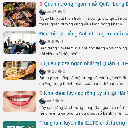
5
Quán nướng ngon nhất Quận Long B
35
0
Ngay khi xuất hiện trên thị trường, các quán n
thì tại quán nướng cũng đều luôn đông khách. ...
Địa chỉ học tiếng Anh cho người mới b
8
0
Bạn đang tìm kiếm địa chỉ học tiếng Anh cho ng
bài viết dưới đây nhé! ...
5
Quán pizza ngon nhất tại Quận 3, T
23
0
Bánh pizza cũng là một trong số các loại thức ă
dưỡng trong thành phần của bánh, hòa quyện ...
5
Nha khoa lấy cao răng uy tín tại Hải
2
0
Lấy cao răng là phương pháp đơn giản và dễ thự
răng miệng và phòng ngừa một số bệnh lý liên ..
Trung tâm luyện thi IELTS chất lượn