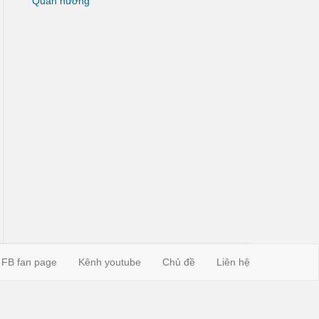
Quán nướng
FB fan page
Kênh youtube
Chủ đề
Liên hệ