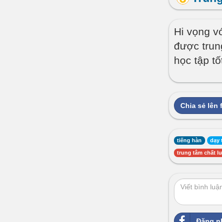
Hi vọng v
được trun
học tập tố
Chia sẻ lên
tiếng hàn
dạy 
trung tâm chất l
Đăng n