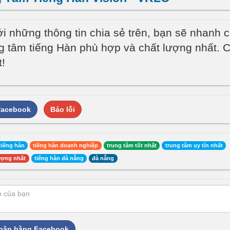
ới những thông tin chia sẻ trên, bạn sẽ nhanh 
g tâm tiếng Hàn phù hợp và chất lượng nhất. 
t!
 facebook
Báo lỗi
tiếng hàn
tiếng hàn doanh nghiệp
trung tâm tốt nhất
trung tâm uy tín nhất
ượng nhất
tiếng hàn đà nẵng
đà nẵng
hập bằng Facebook