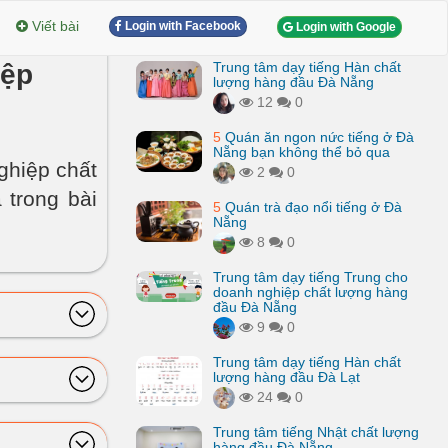
Viết bài
Login with Facebook
Login with Google
iệp
Trung tâm dạy tiếng Hàn chất
lượng hàng đầu Đà Nẵng
12
0
5
Quán ăn ngon nức tiếng ở Đà
Nẵng bạn không thể bỏ qua
ghiệp chất
2
0
trong bài
5
Quán trà đạo nổi tiếng ở Đà
Nẵng
8
0
Trung tâm dạy tiếng Trung cho
doanh nghiệp chất lượng hàng
đầu Đà Nẵng
9
0
Trung tâm dạy tiếng Hàn chất
lượng hàng đầu Đà Lạt
24
0
Trung tâm tiếng Nhật chất lượng
hàng đầu Đà Nẵng