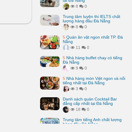
tại Đà Nẵng
8
0
Trung tâm luyện thi IELTS chất
lượng hàng đầu Đà Nẵng
8
0
5
Quán ăn vặt ngon nhất TP. Đà
Nẵng
11
0
5
Nhà hàng buffet chay có tiếng
Đà Nẵng
9
0
5
Nhà hàng món Việt ngon và nổi
tiếng nhất tại Đà Nẵng
3
0
Danh sách quán Cocktail Bar
đẳng cấp nhất tại Đà Nẵng
18
0
Trung tâm tiếng Anh chất lượng
hàng đầu Đà Nẵng
59
0