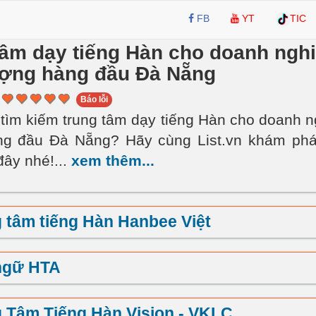
FB
YT
TIC
tâm dạy tiếng Hàn cho doanh ngh
ượng hàng đầu Đà Nẵng
Báo lỗi
tìm kiếm trung tâm dạy tiếng Hàn cho doanh n
ng đầu Đà Nẵng? Hãy cùng List.vn khám phá 
đây nhé!
...
xem thêm...
 tâm tiếng Hàn Hanbee Việt
ngữ HTA
 Tâm Tiếng Hàn Vision - VKLC