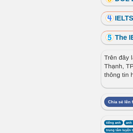
IELTS
The 
Trên đây l
Thạnh, TP
thông tin
Chia sẻ lên
tiếng anh
anh
trung tâm luyện t