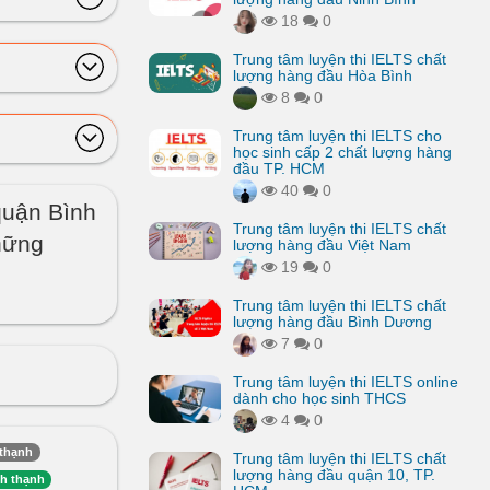
18
0
Trung tâm luyện thi IELTS chất
lượng hàng đầu Hòa Bình
8
0
Trung tâm luyện thi IELTS cho
học sinh cấp 2 chất lượng hàng
đầu TP. HCM
40
0
 quận Bình
Trung tâm luyện thi IELTS chất
hững
lượng hàng đầu Việt Nam
19
0
Trung tâm luyện thi IELTS chất
lượng hàng đầu Bình Dương
7
0
Trung tâm luyện thi IELTS online
dành cho học sinh THCS
4
0
 thạnh
Trung tâm luyện thi IELTS chất
lượng hàng đầu quận 10, TP.
h thạnh