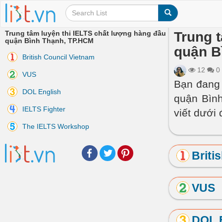
Trung tâm luyện thi IELTS chất lượng hàng đầu
Trung 
quận Bình Thạnh, TP.HCM
quận B
British Council Vietnam
12
0
VUS
Bạn đang 
DOL English
quận Bình
IELTS Fighter
viết dưới 
The IELTS Workshop
Facebook
Twitter
Pinterest
Briti
VUS
DOL 