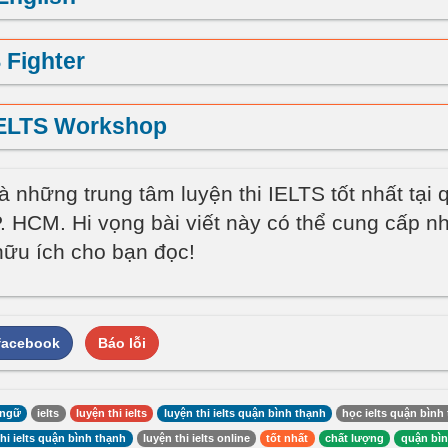
 Fighter
IELTS Workshop
à những trung tâm luyện thi IELTS tốt nhất tại
. HCM. Hi vọng bài viết này có thể cung cấp n
 hữu ích cho bạn đọc!
 facebook
Báo lỗi
 ngữ
ielts
luyện thi ielts
luyện thi ielts quận bình thạnh
học ielts quận bình
hi ielts quận bình thạnh
luyện thi ielts online
tốt nhất
chất lượng
quận bìn