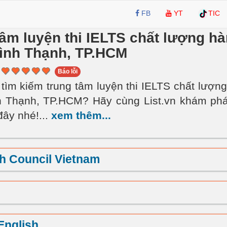
FB
YT
TIC
tâm luyện thi IELTS chất lượng h
ình Thạnh, TP.HCM
Báo lỗi
tìm kiếm trung tâm luyện thi IELTS chất lượn
 Thạnh, TP.HCM? Hãy cùng List.vn khám phá
đây nhé!
...
xem thêm...
sh Council Vietnam
English