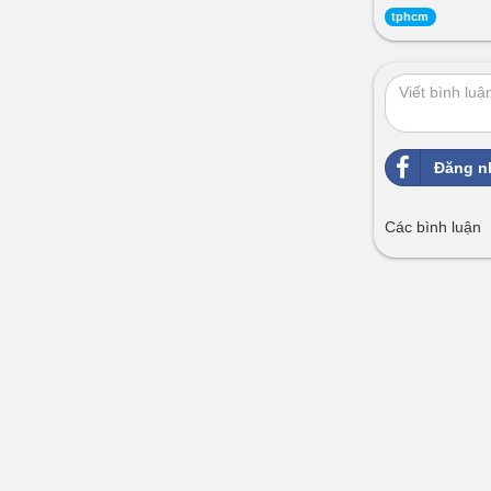
tphcm
Đăng n
Các bình luận