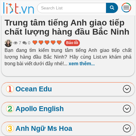
T
o
g
Trung tâm tiếng Anh giao tiếp
g
chất lượng hàng đầu Bắc Ninh
l
e
n
7
0
Báo lỗi
a
Bạn đang tìm kiếm trung tâm tiếng Anh giao tiếp chất
v
lượng hàng đầu Bắc Ninh? Hãy cùng List.vn khám phá
i
trong bài viết dưới đây nhé!
...
xem thêm...
g
a
t
i
Ocean Edu
o
n
Apollo English
Anh Ngữ Ms Hoa