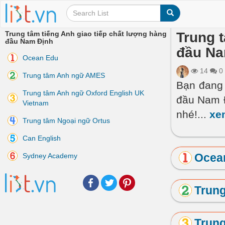
Trung tâm tiếng Anh giao tiếp chất lượng hàng
Trung 
đầu Nam Định
đầu Na
Ocean Edu
14
0
Trung tâm Anh ngữ AMES
Bạn đang 
Trung tâm Anh ngữ Oxford English UK
đầu Nam Đ
Vietnam
nhé!
...
xe
Trung tâm Ngoại ngữ Ortus
Can English
Ocea
Sydney Academy
Facebook
Twitter
Pinterest
Trun
Trung