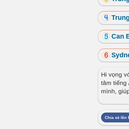
Trung
Can E
Sydn
Hi vọng v
tâm tiếng
mình, giúp
Chia sẻ lên