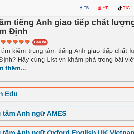
FB
YT
TIC
tâm tiếng Anh giao tiếp chất lượn
m Định
Báo lỗi
tìm kiếm trung tâm tiếng Anh giao tiếp chất 
ịnh? Hãy cùng List.vn khám phá trong bài viế
m thêm...
n Edu
g tâm Anh ngữ AMES
 tâm Anh ngữ Oxford English UK Vietna