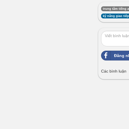
trung tâm tiếng 
kỹ năng giao tiế
Đăng n
Các bình luận