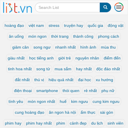
T
o
g
g
hoàng đạo
việt nam
stress
truyện hay
quốc gia
động vật
l
e
ăn uống
món ngon
thời trang
thành công
phong cách
n
a
giảm cân
song ngư
nhanh nhất
hình ảnh
mùa thu
v
i
giàu nhất
học tiếng anh
giới trẻ
nguyên nhân
điểm đến
g
a
tinh hoa nhất
song tử
mua sắm
hay nhất
độc đáo nhất
t
i
đắt nhất
thú vị
hiệu quả nhất
đại học
xu hướng
o
điện thoại
smartphone
thói quen
rẻ nhất
phụ nữ
n
tình yêu
món ngon nhất
huế
kim ngưu
cung kim ngưu
cung hoàng đạo
ăn ngon hà nội
ẩm thực
sài gòn
phim hay
phim hay nhất
phim
cảnh đẹp
du lịch
sinh viên