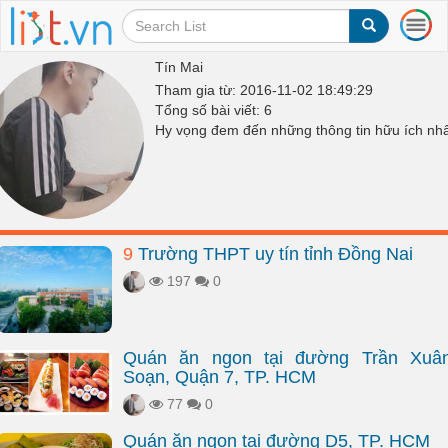
T
o
g
Tín Mai
g
Tham gia từ: 2016-11-02 18:49:29
l
Tổng số bài viết: 6
e
Hy vọng đem đến những thông tin hữu ích nhấ
n
a
v
i
g
a
9
Trường THPT uy tín tỉnh Đồng Nai
t
i
197
0
o
n
Quán ăn ngon tại đường Trần Xuâ
Soạn, Quận 7, TP. HCM
77
0
Quán ăn ngon tại đường D5, TP. HCM