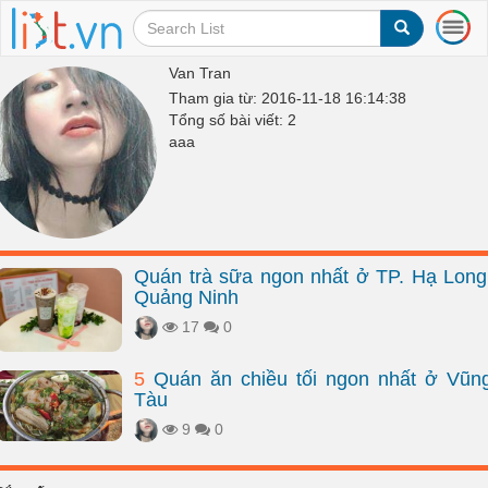
T
o
g
Van Tran
g
Tham gia từ: 2016-11-18 16:14:38
l
Tổng số bài viết: 2
e
aaa
n
a
v
i
g
a
Quán trà sữa ngon nhất ở TP. Hạ Long
t
Quảng Ninh
i
o
17
0
n
5
Quán ăn chiều tối ngon nhất ở Vũn
Tàu
9
0