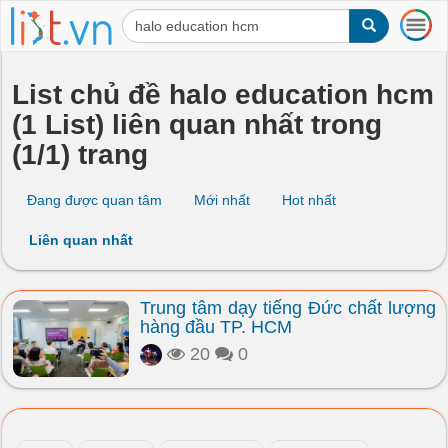
T
o
g
g
List chủ đề halo education hcm
l
(1 List) liên quan nhất trong
e
n
(1/1) trang
a
v
i
Đang được quan tâm
Mới nhất
Hot nhất
g
a
Liên quan nhất
t
i
o
Trung tâm dạy tiếng Đức chất lượng
n
hàng đầu TP. HCM
20
0