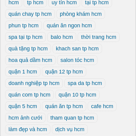
hcm
tp hcm
uy tín hcm
tại tp hcm
quán chay tp hcm
phòng khám hcm
phun tp hcm
quán ăn ngon hcm
spa tại tp hcm
balo hcm
thời trang hcm
quà tặng tp hcm
khach san tp hcm
hoa quả dầm hcm
salon tóc hcm
quận 1 hcm
quận 12 tp hcm
doanh nghiệp tp hcm
spa da tp hcm
quán com tp hcm
quận 10 tp hcm
quận 5 hcm
quán ăn tp hcm
cafe hcm
hcm ảnh cưới
tham quan tp hcm
làm đẹp và hcm
dịch vụ hcm