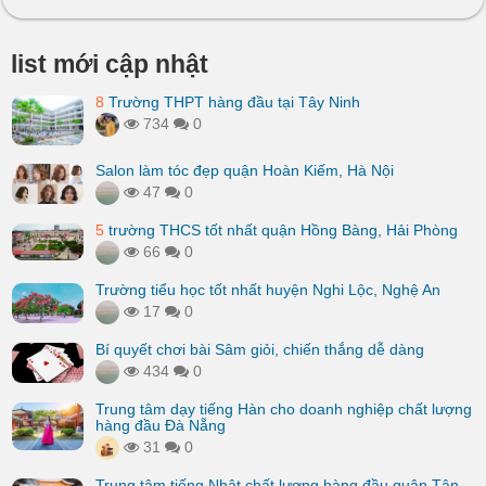
list mới cập nhật
8
Trường THPT hàng đầu tại Tây Ninh
734
0
Salon làm tóc đẹp quận Hoàn Kiếm, Hà Nội
47
0
5
trường THCS tốt nhất quận Hồng Bàng, Hải Phòng
66
0
Trường tiểu học tốt nhất huyện Nghi Lộc, Nghệ An
17
0
Bí quyết chơi bài Sâm giỏi, chiến thắng dễ dàng
434
0
Trung tâm dạy tiếng Hàn cho doanh nghiệp chất lượng
hàng đầu Đà Nẵng
31
0
Trung tâm tiếng Nhật chất lượng hàng đầu quận Tân