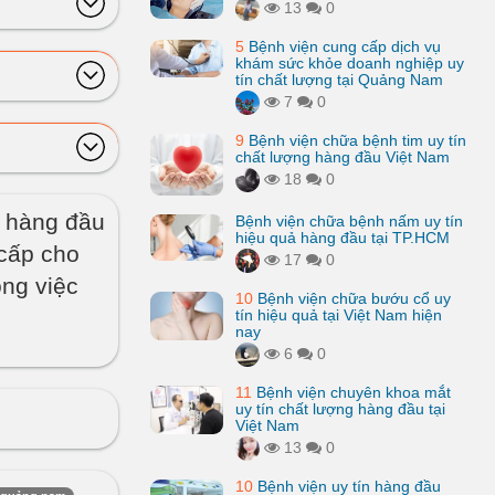
13
0
5
Bệnh viện cung cấp dịch vụ
khám sức khỏe doanh nghiệp uy
tín chất lượng tại Quảng Nam
7
0
9
Bệnh viện chữa bệnh tim uy tín
chất lượng hàng đầu Việt Nam
18
0
g hàng đầu
Bệnh viện chữa bệnh nấm uy tín
hiệu quả hàng đầu tại TP.HCM
 cấp cho
17
0
ong việc
10
Bệnh viện chữa bướu cổ uy
tín hiệu quả tại Việt Nam hiện
nay
6
0
11
Bệnh viện chuyên khoa mắt
uy tín chất lượng hàng đầu tại
Việt Nam
13
0
10
Bệnh viện uy tín hàng đầu