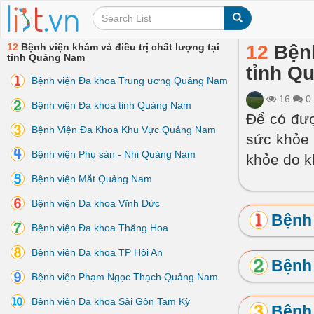
12
Bệnh viện khám và điều trị chất lượng tại
12
Bệnh
tỉnh Quảng Nam
tỉnh Q
Bệnh viện Đa khoa Trung ương Quảng Nam
16
0
Bệnh viện Đa khoa tỉnh Quảng Nam
Để có đượ
Bệnh Viện Đa Khoa Khu Vực Quảng Nam
sức khỏe 
Bệnh viện Phụ sản - Nhi Quảng Nam
khỏe do k
Bệnh viện Mắt Quảng Nam
Bệnh viện Đa khoa Vĩnh Đức
Bệnh
Bệnh viện Đa khoa Thăng Hoa
Bệnh viện Đa khoa TP Hội An
Bệnh 
Bệnh viện Phạm Ngọc Thạch Quảng Nam
Bệnh viện Đa khoa Sài Gòn Tam Kỳ
Bệnh