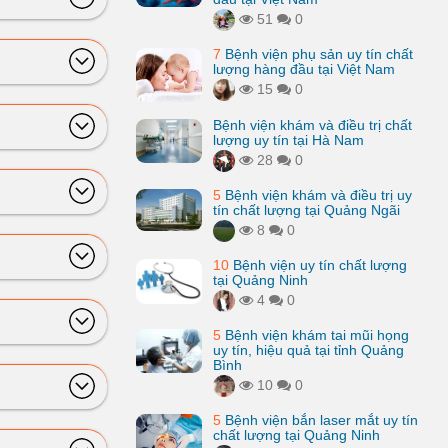
51
0
7
Bệnh viện phụ sản uy tín chất
lượng hàng đầu tại Việt Nam
15
0
Bệnh viện khám và điều trị chất
lượng uy tín tại Hà Nam
28
0
5
Bệnh viện khám và điều trị uy
tín chất lượng tại Quảng Ngãi
8
0
10
Bệnh viện uy tín chất lượng
tại Quảng Ninh
4
0
5
Bệnh viện khám tai mũi họng
uy tín, hiệu quả tại tỉnh Quảng
Bình
10
0
5
Bệnh viện bắn laser mắt uy tín
chất lượng tại Quảng Ninh