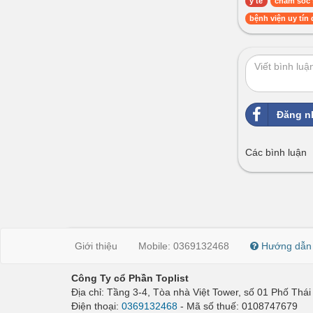
y tế
chăm sóc 
bệnh viện uy tí
Đăng n
Các bình luận
Giới thiệu
Mobile: 0369132468
Hướng dẫn
Công Ty cổ Phần Toplist
Địa chỉ: Tầng 3-4, Tòa nhà Việt Tower, số 01 Phố Th
Điện thoại:
0369132468
- Mã số thuế: 0108747679