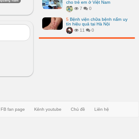
i quảng nam
cho trẻ em ở Việt Nam
7
0
5
Bệnh viện chữa bệnh nấm uy
tín hiệu quả tại Hà Nội
11
0
FB fan page
Kênh youtube
Chủ đề
Liên hệ