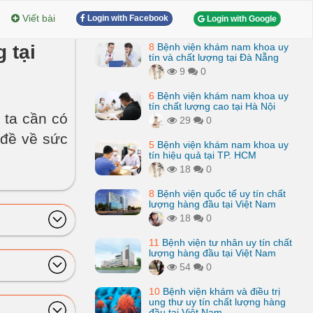
Viết bài
Login with Facebook
Login with Google
 tại
8
Bệnh viện khám nam khoa uy
tín và chất lượng tại Đà Nẵng
9
0
6
Bệnh viện khám nam khoa uy
tín chất lượng cao tại Hà Nội
 ta cần có
29
0
 đề về sức
5
Bệnh viện khám nam khoa uy
tín hiệu quả tại TP. HCM
18
0
8
Bệnh viện quốc tế uy tín chất
lượng hàng đầu tại Việt Nam
18
0
11
Bệnh viện tư nhân uy tín chất
lượng hàng đầu tại Việt Nam
54
0
10
Bệnh viện khám và điều trị
ung thư uy tín chất lượng hàng
đầu tại Việt Nam