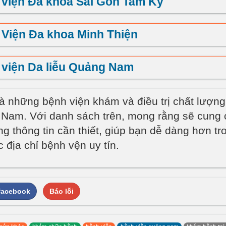
viện Đa khoa Sài Gòn Tam Kỳ
Viện Đa khoa Minh Thiện
viện Da liễu Quảng Nam
là những bệnh viện khám và điều trị chất lượn
 Nam. Với danh sách trên, mong rằng sẽ cung
g thông tin cần thiết, giúp bạn dễ dàng hơn tr
 địa chỉ bệnh vện uy tín.
 facebook
Báo lỗi