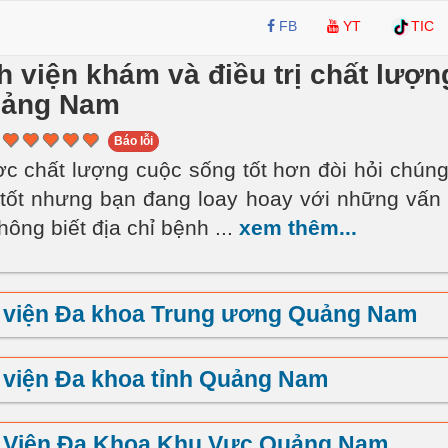
FB
YT
TIC
 viện khám và điều trị chất lượng
uảng Nam
Báo lỗi
c chất lượng cuộc sống tốt hơn đòi hỏi chúng
tốt nhưng bạn đang loay hoay với những vấn
hông biết địa chỉ bệnh
...
xem thêm...
 viện Đa khoa Trung ương Quảng Nam
viện Đa khoa tỉnh Quảng Nam
 Viện Đa Khoa Khu Vực Quảng Nam