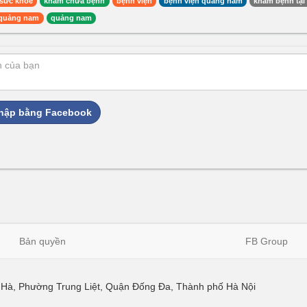
sức khỏe
khám chữa bệnh
bệnh viện
bệnh viện quảng nam
khám bệnh tạ
n quảng nam
quảng nam
hập bằng Facebook
Bản quyền
FB Group
ái Hà, Phường Trung Liệt, Quận Đống Đa, Thành phố Hà Nội