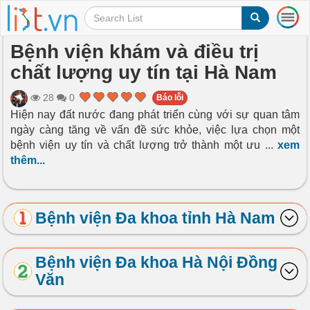
T
o
g
Bệnh viện khám và điều trị
g
chất lượng uy tín tại Hà Nam
l
e
n
28
0
Báo lỗi
a
Hiện nay đất nước đang phát triển cùng với sự quan tâm
v
ngày càng tăng về vấn đề sức khỏe, việc lựa chọn một
i
bệnh viện uy tín và chất lượng trở thành một ưu
...
xem
g
thêm...
a
t
i
o
Bệnh viện Đa khoa tỉnh Hà Nam
n
Bệnh viện Đa khoa Hà Nội Đồng
Văn