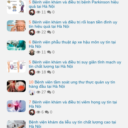
5
Bệnh viện khám và điều trị bệnh Parkinson hiệu
quả tại Hà Nội
11
0
5
Bệnh viện khám và điều trị rối loạn tiền đình uy
tín hiệu quả tại Hà Nội
22
0
6
Bệnh viện phẫu thuật áp xe hậu môn uy tín tại
Hà Nội
11
0
5
Bệnh viện khám và điều trị suy giãn tĩnh mạch uy
tín chất lượng tại Hà Nội
18
0
10
Bệnh viện tầm soát ung thư thực quản uy tín
hàng đầu tại Hà Nội
27
0
7
Bệnh viện khám và điều trị viêm họng uy tín tại
Hà Nội
6
0
Bệnh viện khám da liễu uy tín chất lượng cao tại
Hà Nội