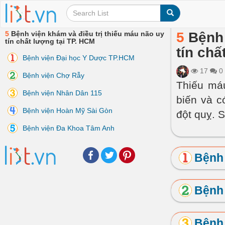
5
Bệnh viện khám và điều trị thiếu máu não uy
5
Bệnh 
tín chất lượng tại TP. HCM
tín chấ
Bệnh viện Đại học Y Dược TP.HCM
17
0
Bệnh viện Chợ Rẫy
Thiếu má
Bệnh viện Nhân Dân 115
biến và c
Bệnh viện Hoàn Mỹ Sài Gòn
đột quỵ. 
Bệnh viện Đa Khoa Tâm Anh
Facebook
Twitter
Pinterest
Bệnh
Bệnh
Bệnh 