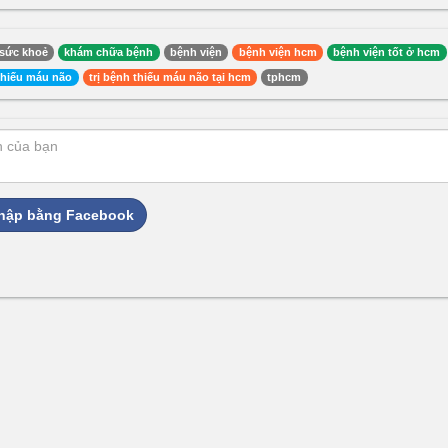
sức khoẻ
khám chữa bệnh
bệnh viện
bệnh viện hcm
bệnh viện tốt ở hcm
 thiếu máu não
trị bệnh thiếu máu não tại hcm
tphcm
hập bằng Facebook