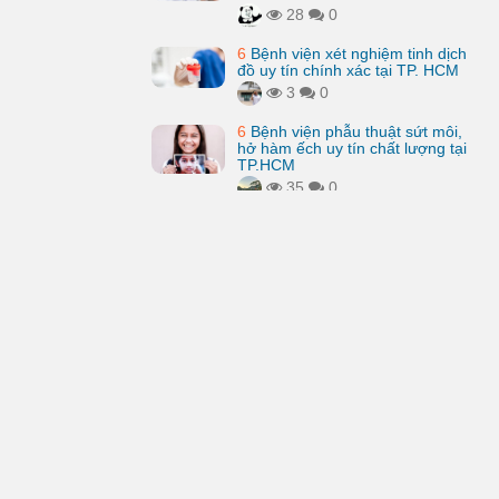
28
0
6
Bệnh viện xét nghiệm tinh dịch
đồ uy tín chính xác tại TP. HCM
3
0
6
Bệnh viện phẫu thuật sứt môi,
hở hàm ếch uy tín chất lượng tại
TP.HCM
35
0
Bệnh viện xét nghiệm NIPT uy
tín, kỹ thuật tốt tại TP. HCM
33
0
FB fan page
Kênh youtube
Chủ đề
Liên hệ