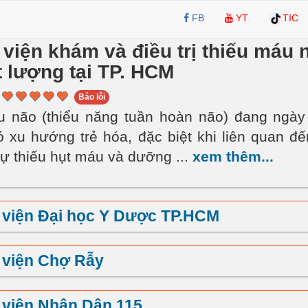
FB
YT
TIC
viện khám và điều trị thiếu máu 
t lượng tại TP. HCM
Báo lỗi
u não (thiểu năng tuần hoàn não) đang ngày
ó xu hướng trẻ hóa, đặc biệt khi liên quan đ
Sự thiếu hụt máu và dưỡng
...
xem thêm...
 viện Đại học Y Dược TP.HCM
 viện Chợ Rẫy
viện Nhân Dân 115