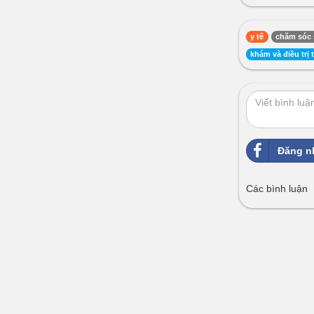
y tế
chăm sóc 
khám và điều trị
Đăng n
Các bình luận