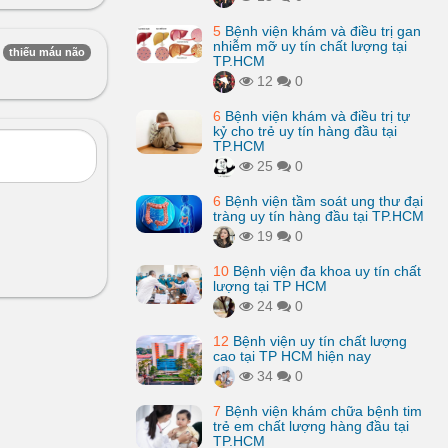
5
Bệnh viện khám và điều trị gan
nhiễm mỡ uy tín chất lượng tại
thiếu máu não
TP.HCM
12
0
6
Bệnh viện khám và điều trị tự
kỷ cho trẻ uy tín hàng đầu tại
TP.HCM
25
0
6
Bệnh viện tầm soát ung thư đại
tràng uy tín hàng đầu tại TP.HCM
19
0
10
Bệnh viện đa khoa uy tín chất
lượng tại TP HCM
24
0
12
Bệnh viện uy tín chất lượng
cao tại TP HCM hiện nay
34
0
7
Bệnh viện khám chữa bệnh tim
trẻ em chất lượng hàng đầu tại
TP.HCM