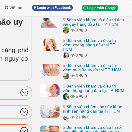
Viết bài
Login with Facebook
Login with Google
não uy
5
Bệnh viện khám và điều trị đau
vai gáy hàng đầu tại TP. HCM
9
0
5
Bệnh viện khám và điều trị
viêm xoang hàng đầu tại TP.
 càng phổ
HCM
8
0
ến nguy cơ
5
Bệnh viện khám và điều trị
viêm tai giữa uy tín tại TP. HCM
6
0
5
Bệnh viện khám và điều trị
viêm họng hàng đầu tại TP. HCM
5
0
5
Bệnh viện chăm sóc sức khỏe
sinh sản hàng đầu tại TP HCM
21
0
5
Bệnh viện khám và điều trị rối
loạn tiền đình uy tín hiệu quả tại