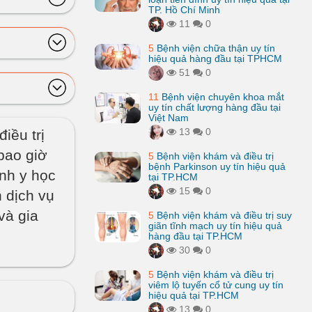
TP. Hồ Chí Minh
11
0
5
Bệnh viện chữa thận uy tín
hiệu quả hàng đầu tại TPHCM
51
0
11
Bệnh viện chuyên khoa mắt
uy tín chất lượng hàng đầu tại
Việt Nam
13
0
iều trị
bao giờ
5
Bệnh viện khám và điều trị
bệnh Parkinson uy tín hiệu quả
ành y học
tại TP.HCM
15
0
 dịch vụ
và gia
5
Bệnh viện khám và điều trị suy
giãn tĩnh mạch uy tín hiệu quả
hàng đầu tại TP.HCM
30
0
5
Bệnh viện khám và điều trị
viêm lộ tuyến cổ tử cung uy tín
hiệu quả tại TP.HCM
13
0