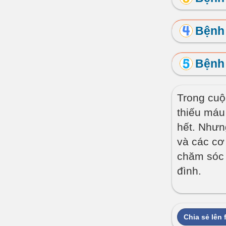
Bệnh 
Bệnh
Trong cuộc
thiếu máu
hết. Nhưn
và các cơ
chăm sóc 
đình.
Chia sẻ lên