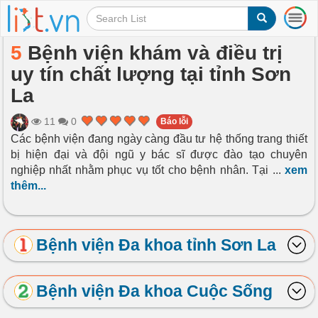
T
o
g
5
Bệnh viện khám và điều trị
g
uy tín chất lượng tại tỉnh Sơn
l
e
La
n
a
11
0
Báo lỗi
v
Các bệnh viện đang ngày càng đầu tư hệ thống trang thiết
i
bị hiện đại và đội ngũ y bác sĩ được đào tạo chuyên
g
a
nghiệp nhất nhằm phục vụ tốt cho bệnh nhân. Tại
...
xem
t
thêm...
i
o
n
Bệnh viện Đa khoa tỉnh Sơn La
Bệnh viện Đa khoa Cuộc Sống