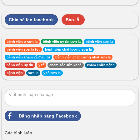
Chia sẻ lên facebook
Báo lỗi
bệnh viện ở sơn la
bệnh viện uy tín sơn la
bệnh viện sơn la
bệnh viện sơn la tốt
bệnh viện chất lượng sơn la
bệnh viện khám và điều trị
bệnh viện chất lượng nhất sơn la
bệnh viện uy tín
y tế
chăm sóc sức khoẻ
khám chữa bệnh
bệnh viện
sơn la
y tế sơn la
Đăng nhập bằng Facebook
Các bình luận