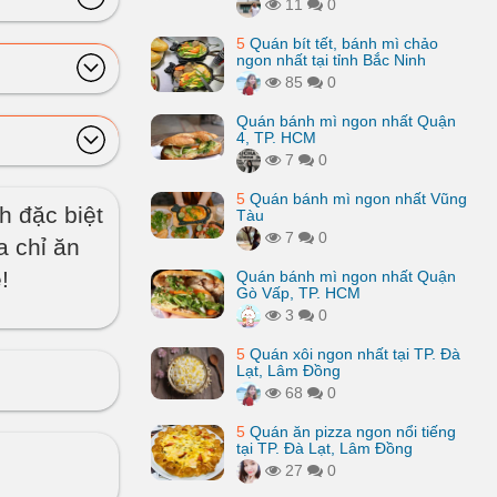
11
0
5
Quán bít tết, bánh mì chảo
ngon nhất tại tỉnh Bắc Ninh
85
0
Quán bánh mì ngon nhất Quận
4, TP. HCM
7
0
5
Quán bánh mì ngon nhất Vũng
h đặc biệt
Tàu
7
0
a chỉ ăn
!
Quán bánh mì ngon nhất Quận
Gò Vấp, TP. HCM
3
0
5
Quán xôi ngon nhất tại TP. Đà
Lạt, Lâm Đồng
68
0
5
Quán ăn pizza ngon nổi tiếng
tại TP. Đà Lạt, Lâm Đồng
27
0