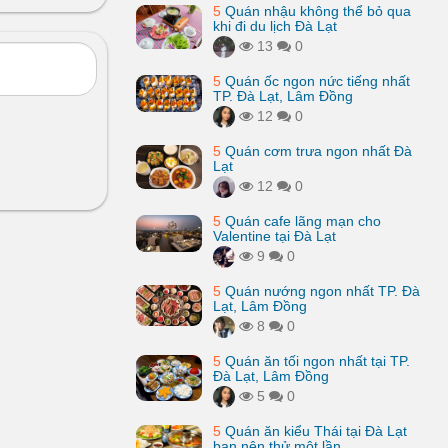
5
Quán nhậu không thể bỏ qua
khi đi du lịch Đà Lạt
13
0
5
Quán ốc ngon nức tiếng nhất
TP. Đà Lạt, Lâm Đồng
12
0
5
Quán cơm trưa ngon nhất Đà
Lạt
12
0
5
Quán cafe lãng mạn cho
Valentine tại Đà Lạt
9
0
5
Quán nướng ngon nhất TP. Đà
Lạt, Lâm Đồng
8
0
5
Quán ăn tối ngon nhất tại TP.
Đà Lạt, Lâm Đồng
5
0
5
Quán ăn kiểu Thái tại Đà Lạt
bạn nên thử một lần