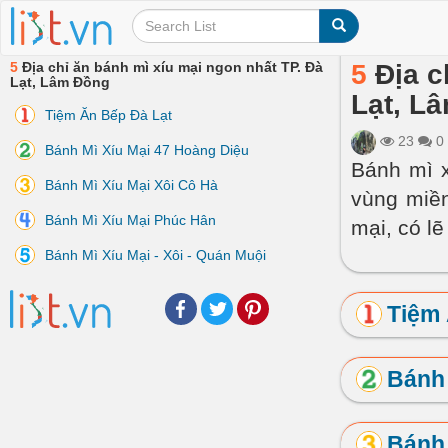
5
Địa chỉ ăn bánh mì xíu mại ngon nhất TP. Đà
5
Địa c
Lạt, Lâm Đồng
Lạt, L
Tiệm Ăn Bếp Đà Lạt
23
0
Bánh Mì Xíu Mại 47 Hoàng Diệu
Bánh mì x
Bánh Mì Xíu Mại Xôi Cô Hà
vùng miền
Bánh Mì Xíu Mại Phúc Hân
mại, có lẽ
Bánh Mì Xíu Mại - Xôi - Quán Muội
Facebook
Twitter
Pinterest
Tiệm 
Bánh 
Bánh 