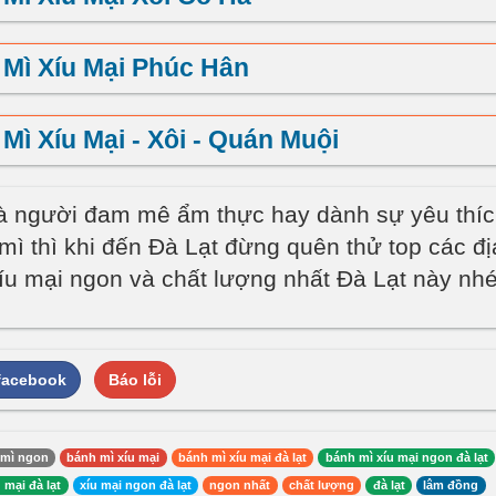
Mì Xíu Mại Phúc Hân
Mì Xíu Mại - Xôi - Quán Muội
à người đam mê ẩm thực hay dành sự yêu thíc
mì thì khi đến Đà Lạt đừng quên thử top các đị
íu mại ngon và chất lượng nhất Đà Lạt này nhé
 facebook
Báo lỗi
 mì ngon
bánh mì xíu mại
bánh mì xíu mại đà lạt
bánh mì xíu mại ngon đà lạt
 mại đà lạt
xíu mại ngon đà lạt
ngon nhất
chất lượng
đà lạt
lâm đồng