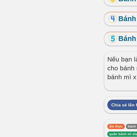
Bánh 
Bánh 
Nếu bạn l
cho bánh 
bánh mì x
Chia sẻ lên
ẩm thực
bánh
quán bánh mì xíu