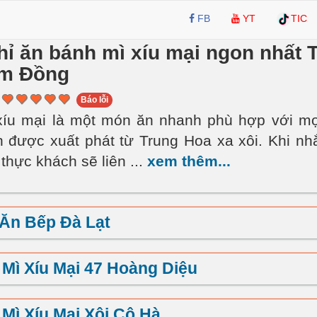
FB
YT
TIC
hỉ ăn bánh mì xíu mại ngon nhất 
âm Đồng
Báo lỗi
íu mại là một món ăn nhanh phù hợp với mọi
 được xuất phát từ Trung Hoa xa xôi. Khi nh
 thực khách sẽ liên
...
xem thêm...
Ăn Bếp Đà Lạt
Mì Xíu Mại 47 Hoàng Diệu
Mì Xíu Mại Xôi Cô Hà