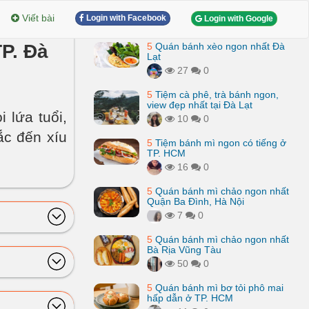
Viết bài
Login with Facebook
Login with Google
TP. Đà
5
Quán bánh xèo ngon nhất Đà
Lạt
27
0
5
Tiệm cà phê, trà bánh ngon,
view đẹp nhất tại Đà Lạt
 lứa tuổi,
10
0
ắc đến xíu
5
Tiệm bánh mì ngon có tiếng ở
TP. HCM
16
0
5
Quán bánh mì chảo ngon nhất
Quận Ba Đình, Hà Nội
7
0
5
Quán bánh mì chảo ngon nhất
Bà Rịa Vũng Tàu
50
0
5
Quán bánh mì bơ tỏi phô mai
hấp dẫn ở TP. HCM