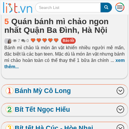
T
o
g
5
Quán bánh mì chảo ngon
g
nhất Quận Ba Đình, Hà Nội
l
e
n
7
0
Báo lỗi
a
Bánh mì chảo là món ăn vặt khiến nhiều người mê mẩn,
v
đặc biệt là các bạn teen. Mặc dù là món ăn vặt nhưng bánh
i
mì chảo hoàn toàn có thể thay thế 1 bữa ăn chính
...
xem
g
thêm...
a
t
i
o
Bánh Mỳ Cô Long
n
Bít Tết Ngọc Hiếu
Bít tết Hà Cúc - Hòe Nhai