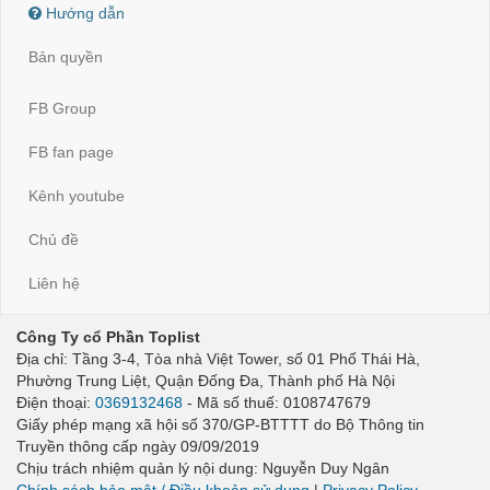
Hướng dẫn
Bản quyền
FB Group
FB fan page
Kênh youtube
Chủ đề
Liên hệ
Công Ty cổ Phần Toplist
Địa chỉ: Tầng 3-4, Tòa nhà Việt Tower, số 01 Phố Thái Hà,
Phường Trung Liệt, Quận Đống Đa, Thành phố Hà Nội
Điện thoại:
0369132468
- Mã số thuế: 0108747679
Giấy phép mạng xã hội số 370/GP-BTTTT do Bộ Thông tin
Truyền thông cấp ngày 09/09/2019
Chịu trách nhiệm quản lý nội dung: Nguyễn Duy Ngân
Chính sách bảo mật / Điều khoản sử dụng
|
Privacy Policy