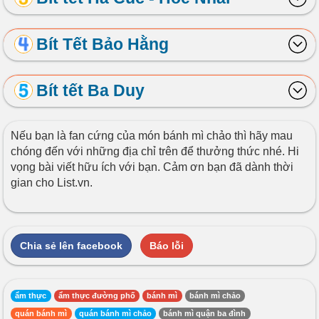
Bít Tết Bảo Hằng
Bít tết Ba Duy
Nếu bạn là fan cứng của món bánh mì chảo thì hãy mau
chóng đến với những địa chỉ trên để thưởng thức nhé. Hi
vọng bài viết hữu ích với bạn. Cảm ơn bạn đã dành thời
gian cho List.vn.
Chia sẻ lên facebook
Báo lỗi
ẩm thực
ẩm thực đường phố
bánh mì
bánh mì chảo
quán bánh mì
quán bánh mì chảo
bánh mì quận ba đình