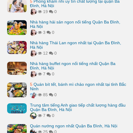
5
Phòng khám nhi uy tín chất lượng tại quận Ba
Đình, Hà Nội
19
0
Nhà hàng hải sản ngon nổi tiếng Quận Ba Đình,
Hà Nội
3
0
Nhà hàng Thái Lan ngon nhất tại Quận Ba Đình,
Hà Nội
12
0
Nhà hàng buffet ngon nổi tiếng nhất Quận Ba
Đình, Hà Nội
7
0
5
Quán bít tết, bánh mì chảo ngon nhất tại tỉnh Bắc
Ninh
85
0
Trung tâm tiếng Anh giao tiếp chất lượng hàng đầu
Quận Ba Đình, Hà Nội
7
0
Quán nướng ngon nhất Quận Ba Đình, Hà Nội
25
0