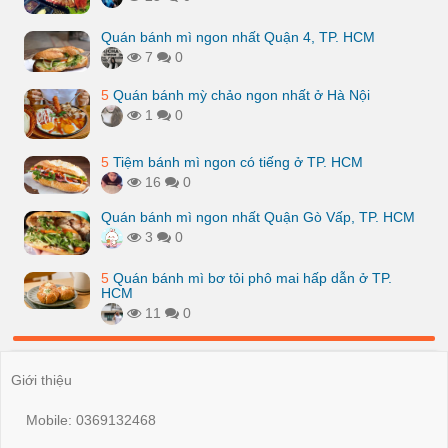
Quán bánh mì ngon nhất Quận 4, TP. HCM
7
0
5
Quán bánh mỳ chảo ngon nhất ở Hà Nội
1
0
5
Tiệm bánh mì ngon có tiếng ở TP. HCM
16
0
Quán bánh mì ngon nhất Quận Gò Vấp, TP. HCM
3
0
5
Quán bánh mì bơ tỏi phô mai hấp dẫn ở TP.
HCM
11
0
Giới thiệu
Mobile: 0369132468