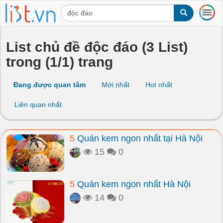
T
o
g
g
List chủ đề độc đáo (3 List)
l
trong (1/1) trang
e
n
a
Đang được quan tâm
Mới nhất
Hot nhất
v
i
Liên quan nhất
g
a
t
5
Quán kem ngon nhất tại Hà Nội
i
o
15
0
n
5
Quán kem ngon nhất Hà Nội
14
0