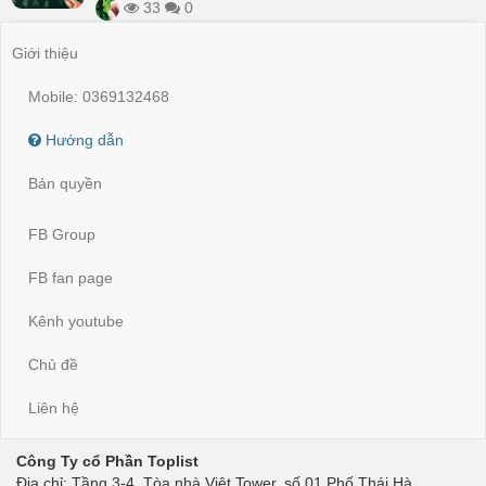
33
0
Giới thiệu
Mobile: 0369132468
Hướng dẫn
Bản quyền
FB Group
FB fan page
Kênh youtube
Chủ đề
Liên hệ
Công Ty cổ Phần Toplist
Địa chỉ: Tầng 3-4, Tòa nhà Việt Tower, số 01 Phố Thái Hà,